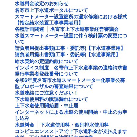
水道料金改定のお知らせ
名寄市上下水道ポータルについて
スマートメーター設置箇所の漏水修繕における様式
【指定給水装置工事事業者用】
各種計画関連
名寄市上下水道事業経営審議会
水道スマートメーター設置に伴う検針票の変更につ
いて
請負者用提出書類(工事・委託等)【下水道事業用】
請負者用提出書類(工事・委託等)【水道事業用】
給水契約の定型約款について
インボイス制度 名寄市上下水道事業の適格請求書
発行事業者登録番号について
令和6年度名寄市水道スマートメーター化事業公募
型プロポーザルの審査結果について
水道凍結にご注意ください！
下水道使用料の賦課漏れについて
上下水道使用開始届・中止届
インターネットによる水道の使用開始・中止のお申
し込み
水道料金
下水道使用料・個別排水使用料
コンビニエンスストアで上下水道料金が支払えます