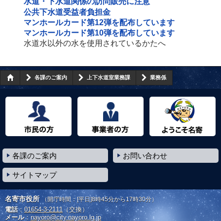
水道・下水道関係の訪問販売に注意
公共下水道受益者負担金
マンホールカード第12弾を配布しています
マンホールカード第10弾を配布しています
水道水以外の水を使用されているかたへ
各課のご案内
上下水道室業務課
業務係
市民の方へ
事業者の方へ
ようこそ名寄市へ
各課のご案内
お問い合わせ
サイトマップ
名寄市役所
（開庁時間：[平日]8時45分から17時30分）
電話
：
01654-3-2111
（交換）
メール
：
nayoro@city.nayoro.lg.jp