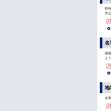
即
市
名
議
よ
地
名寄