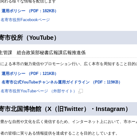
に関わる様々な情報を配信します
運用ポリシー （PDF：182KB）
名寄市役所Facebookページ
寄市役所（YouTube）
主管課 総合政策部秘書広報課広報推進係
画による本市の魅力発信やプロモーション行い、広く本市を周知すること目的
運用ポリシー （PDF：121KB）
名寄市公式YouTubeチャンネル運用ガイドライン （PDF：119KB）
名寄市役所YouTubeページ （外部サイト）
新
規
寄市北国博物館（X（旧Twitter）・Instagram）
ペ
ー
の豊かな自然や文化を広く発信するため、インターネット上において、市ホー
ジ
。
で
用者の皆様に実りある情報提供を達成することを目的としています。