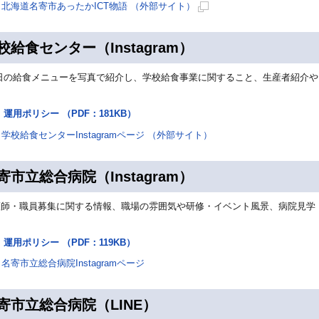
開
北海道名寄市あったかICT物語 （外部サイト）
き
新
ま
規
校給食センター（Instagram）
す
ペ
ー
⽇の給⾷メニューを写真で紹介し、学校給⾷事業に関すること、⽣産者紹介や
ジ
。
で
運用ポリシー （PDF：181KB）
開
学校給食センターInstagramページ （外部サイト）
き
ま
す
寄市立総合病院（Instagram）
護師・職員募集に関する情報、職場の雰囲気や研修・イベント風景、病院見学
運用ポリシー （PDF：119KB）
名寄市立総合病院Instagramページ
寄市立総合病院（LINE）