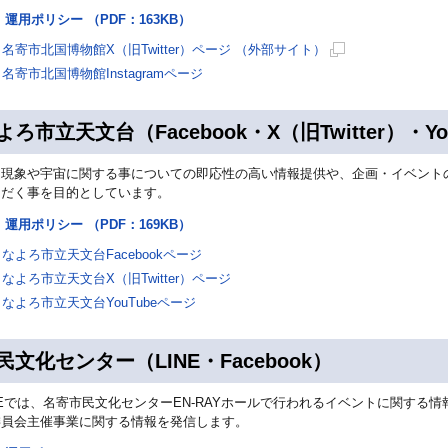
開
運用ポリシー （PDF：163KB）
き
名寄市北国博物館X（旧Twitter）ページ （外部サイト）
ま
新
名寄市北国博物館Instagramページ
す
規
ペ
よろ市立天文台（Facebook・X（旧Twitter）・Yo
ー
ジ
文現象や宇宙に関する事についての即応性の高い情報提供や、企画・イベント
で
ただく事を目的としています。
開
運用ポリシー （PDF：169KB）
き
なよろ市立天文台Facebookページ
ま
す
なよろ市立天文台X（旧Twitter）ページ
なよろ市立天文台YouTubeページ
民文化センター（LINE・Facebook）
NEでは、名寄市民文化センターEN‐RAYホールで行われるイベントに関する情報
委員会主催事業に関する情報を発信します。