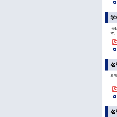
学
毎
す
名
看
名