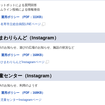
ャットボットによる質問回答
イムライン投稿による情報発信
運用ポリシー （PDF：111KB）
名寄市立総合病院LINEページ
新
規
まわりらんど（Instagram）
ペ
ー
座のお知らせ、遊びの広場のお知らせ、施設の状況など
ジ
運用ポリシー （PDF：168KB）
で
開
ひまわりらんどInstagramページ
き
新
ま
規
童センター（Instagram）
す
ペ
ー
事のお知らせ、利用のようす
ジ
運用ポリシー （PDF：168KB）
で
開
児童センターInstagramページ
き