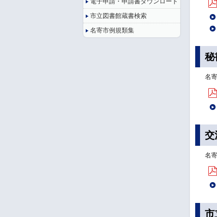
電子申請・申請書ダウンロード
市立図書館蔵書検索
名寄市例規類集
秘
名
交
名
市