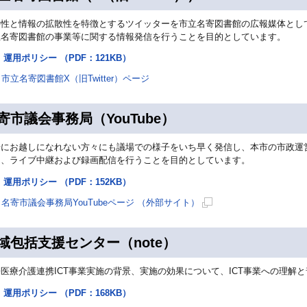
時性と情報の拡散性を特徴とするツイッターを市立名寄図書館の広報媒体とし
立名寄図書館の事業等に関する情報発信を行うことを目的としています。
運用ポリシー （PDF：121KB）
市立名寄図書館X（旧Twitter）ページ
寄市議会事務局（YouTube）
場にお越しになれない方々にも議場での様子をいち早く発信し、本市の市政運
う、ライブ中継および録画配信を行うことを目的としています。
運用ポリシー （PDF：152KB）
名寄市議会事務局YouTubeページ （外部サイト）
新
規
域包括支援センター（note）
ペ
ー
医療介護連携ICT事業実施の背景、実施の効果について、ICT事業への理解
ジ
運用ポリシー （PDF：168KB）
で