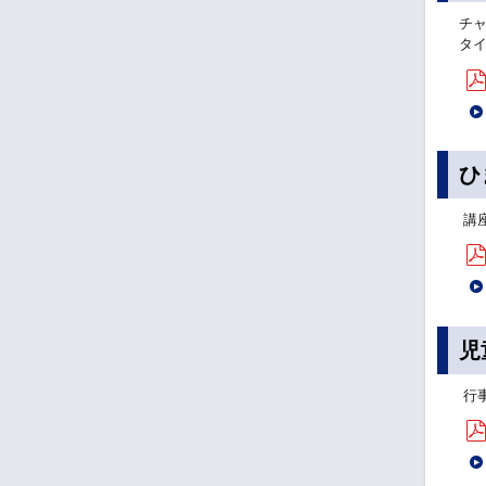
チ
タ
ひ
講
児
行