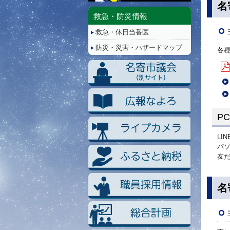
停
名
止/
救急・防災情報
再
救急・休日当番医
生
防災・災害・ハザードマップ
各
P
LI
パ
友
名