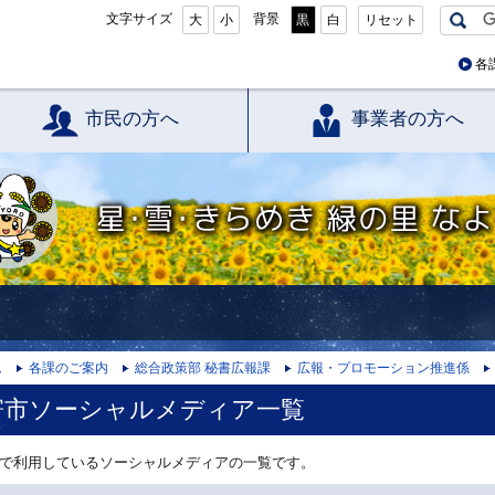
文字サイズ
背景
大
小
黒
白
リセット
各
市民の方へ
事業者の方へ
星・雪・きらめき 緑の里 なよろ
ム
各課のご案内
総合政策部 秘書広報課
広報・プロモーション推進係
寄市ソーシャルメディア一覧
で利用しているソーシャルメディアの一覧です。