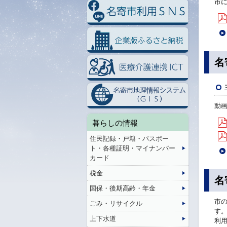
市
名
動
暮らしの情報
住民記録・戸籍・パスポー
ト・各種証明・マイナンバー
カード
税金
名
国保・後期高齢・年金
市
ごみ・リサイクル
す
上下水道
利