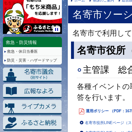
ホーム
各課のご案内
総合政
名寄市ソー
名寄市で利用し
停
止/
救急・防災情報
再
名寄市役所（
救急・休日当番医
生
防災・災害・ハザードマップ
主管課 総
各種イベントの
答を行います。
運用ポリシー （PDF：167
名寄市役所LINEページ（