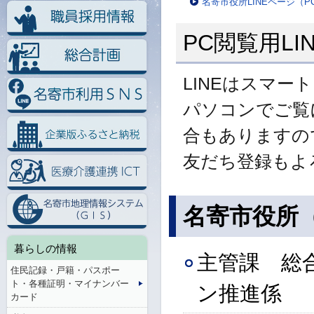
名寄市役所LINEページ（P
PC閲覧用L
LINEはスマー
パソコンでご覧
合もありますの
友だち登録もよ
名寄市役所（F
暮らしの情報
主管課 総
住民記録・戸籍・パスポー
ト・各種証明・マイナンバー
ン推進係
カード