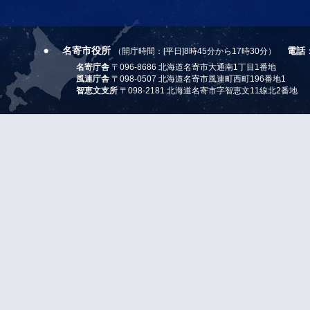
名寄市役所
電話
（開庁時間：[平日]8時45分から17時30分）
名寄庁舎
〒096-8686 北海道名寄市大通南1丁目1番地
風連庁舎
〒098-0507 北海道名寄市風連町西町196番地1
智恵文支所
〒098-2181 北海道名寄市字智恵文11線北2番地