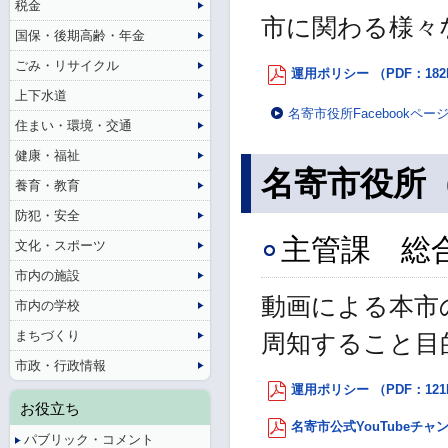
税金
市に関わる様々
国保・後期高齢・年金
ごみ・リサイクル
運用ポリシー （PDF：182
上下水道
名寄市役所Facebookペー
住まい・環境・交通
健康・福祉
名寄市役所（Y
養育・教育
防犯・安全
主管課 総
文化・スポーツ
市内の施設
動画による本市
市内の学校
まちづくり
周知すること目
市政・行政情報
運用ポリシー （PDF：121
お役立ち
名寄市公式YouTubeチャ
パブリック・コメント