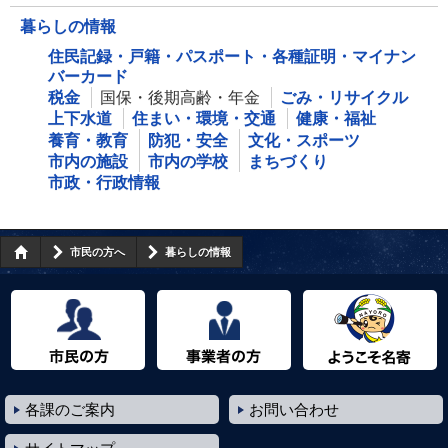
暮らしの情報
住民記録・戸籍・パスポート・各種証明・マイナン
バーカード
税金
国保・後期高齢・年金
ごみ・リサイクル
上下水道
住まい・環境・交通
健康・福祉
養育・教育
防犯・安全
文化・スポーツ
市内の施設
市内の学校
まちづくり
市政・行政情報
市民の方へ
暮らしの情報
市民の方へ
事業者の方へ
ようこそ名寄市へ
各課のご案内
お問い合わせ