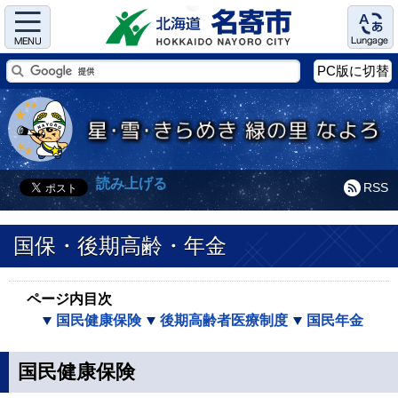
Menu
Language
PC版に切替
読み上げる
RSS
国保・後期高齢・年金
ページ内目次
国民健康保険
後期高齢者医療制度
国民年金
国民健康保険