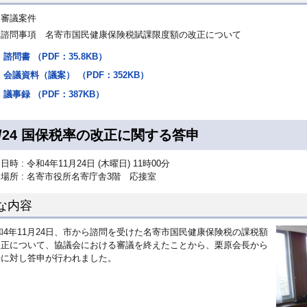
審議案件
諮問事項 名寄市国民健康保険税賦課限度額の改正について
諮問書 （PDF：35.8KB）
会議資料（議案） （PDF：352KB）
議事録 （PDF：387KB）
1/24 国保税率の改正に関する答申
日時 : 令和4年11月24日 (木曜日) 11時00分
場所 : 名寄市役所名寄庁舎3階 応接室
な内容
4年11月24日、市から諮問を受けた名寄市国民健康保険税の課税額
改正について、協議会における審議を終えたことから、栗原会長から
長に対し答申が行われました。