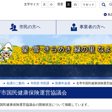
文字サイズ
背景
大
小
黒
白
リセット
各
市民の方へ
事業者の方へ
星・雪・きらめき 緑の里 なよろ
ム
各課のご案内
市民部 市民課
医療年金係
名寄市国民健康保険運営
寄市国民健康保険運営協議会
国民健康保険運営協議会の開催状況について掲載しています。