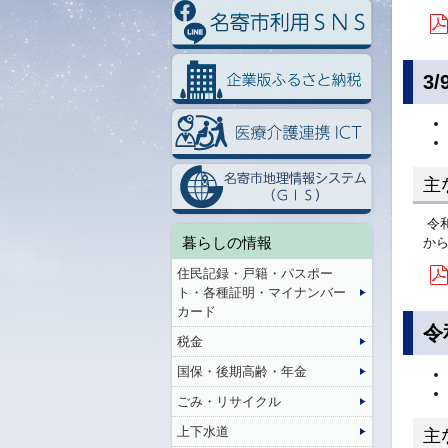
3
主
令
暮らしの情報
か
住民記録・戸籍・パスポー
ト・各種証明・マイナンバー
カード
令
税金
国保・後期高齢・年金
ごみ・リサイクル
上下水道
主