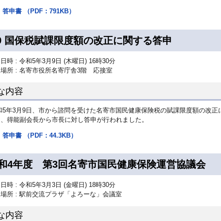
答申書 （PDF：791KB）
/9 国保税賦課限度額の改正に関する答申
日時 : 令和5年3月9日 (木曜日) 16時30分
場所 : 名寄市役所名寄庁舎3階 応接室
な内容
和5年3月9日、市から諮問を受けた名寄市国民健康保険税の賦課限度額の改正
ら、得能副会長から市長に対し答申が行われました。
答申書 （PDF：44.3KB）
和4年度 第3回名寄市国民健康保険運営協議会
日時 : 令和5年3月3日 (金曜日) 18時30分
場所 : 駅前交流プラザ「よろーな」会議室
な内容