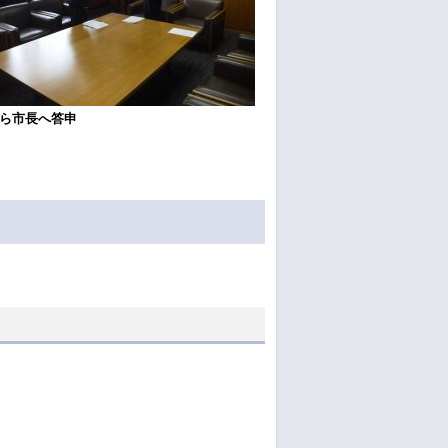
ら市長へ答申