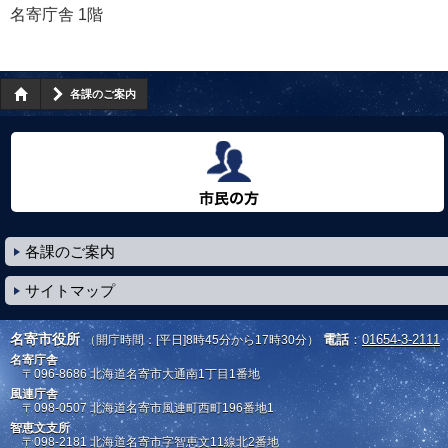
名寄庁舎 1階
各課のご案内
市民の方へ
各課のご案内
サイトマップ
名寄市役所
電話
：
01654-3-2111
（開庁時間：[平日]8時45分から17時30分）
名寄庁舎
〒096-8686
北海道名寄市大通南1丁目1番地
風連庁舎
〒098-0507
北海道名寄市風連町西町196番地1
智恵文支所
〒098-2181
北海道名寄市字智恵文11線北2番地