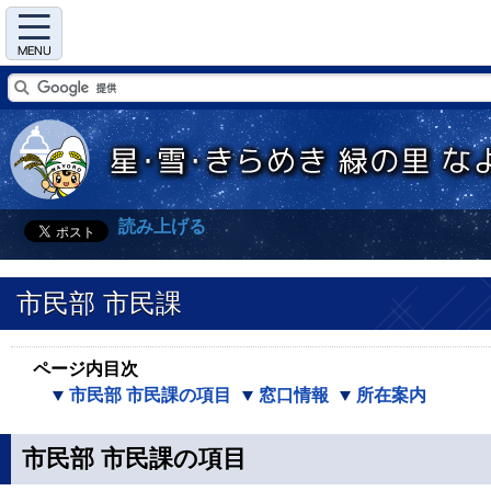
Menu
読み上げる
市民部 市民課
ページ内目次
市民部 市民課の項目
窓口情報
所在案内
市民部 市民課の項目