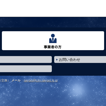
事業者の方へ
お問い合わせ
（交換）
メール
：
nayoro@city.nayoro.lg.jp