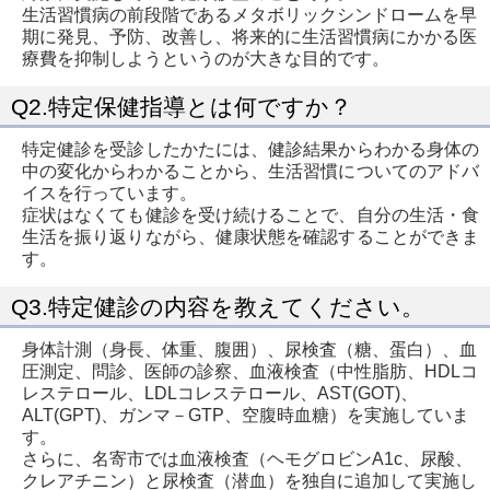
生活習慣病の前段階であるメタボリックシンドロームを早
期に発見、予防、改善し、将来的に生活習慣病にかかる医
療費を抑制しようというのが大きな目的です。
Q2.特定保健指導とは何ですか？
特定健診を受診したかたには、健診結果からわかる身体の
中の変化からわかることから、生活習慣についてのアドバ
イスを行っています。
症状はなくても健診を受け続けることで、自分の生活・食
生活を振り返りながら、健康状態を確認することができま
す。
Q3.特定健診の内容を教えてください。
身体計測（身長、体重、腹囲）、尿検査（糖、蛋白）、血
圧測定、問診、医師の診察、血液検査（中性脂肪、HDLコ
レステロール、LDLコレステロール、AST(GOT)、
ALT(GPT)、ガンマ－GTP、空腹時血糖）を実施していま
す。
さらに、名寄市では血液検査（ヘモグロビンA1c、尿酸、
クレアチニン）と尿検査（潜血）を独自に追加して実施し