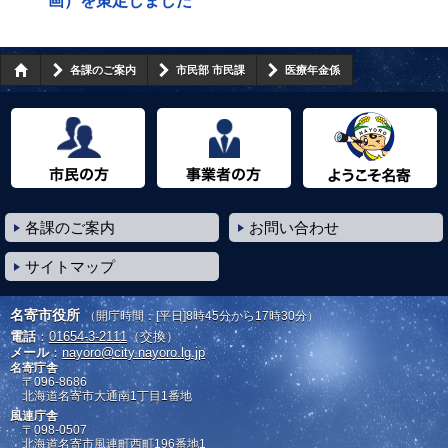
画）を策定しました
各課のご案内
市民部 市民課
医療年金係
市民の方へ
事業者の方へ
ようこそ名寄市へ
各課のご案内
お問い合わせ
サイトマップ
名寄市役所
（開庁時間：[平日]8時45分から17時30分）
電話
：
01654-3-2111
（交換）
メール
：
nayoro@city.nayoro.lg.jp
名寄庁舎
〒096-8686
北海道名寄市大通南1丁目1番地
風連庁舎
〒098-0507
北海道名寄市風連町西町196番地1