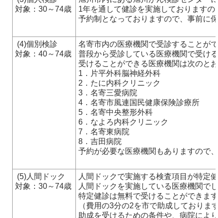
対象：30～74歳
1年を通して健診を実施しておりますの
予約制となっておりますので、事前に保健セ
(4)個別検診
名寄市内の医療機関で受診することが
対象：40～74歳
普段から受診している医療機関で受け
受けることができる医療機関は次のと
1．片平外科脳神経外科
2．たに内科クリニック
3．名寄三愛病院
4．名寄市風連国民健康保険診療所
5．名寄中央整形外科
6．なよろ内科クリニック
7．名寄東病院
8．吉田病院
予約が必要な医療機関もありますので
(5)人間ドック
人間ドックで実施する検査項目が特定
対象：30～74歳
人間ドックを実施している医療機関で
特定健診は無料で受けることができます
（費用の3分の2を市で助成しておりま
助成を受けるための条件や、病院により予