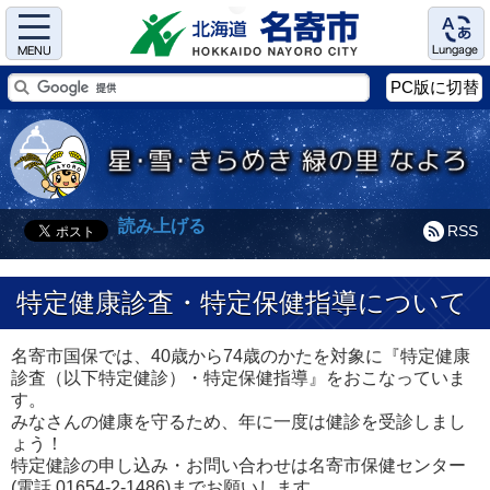
Menu
Language
PC版に切替
読み上げる
RSS
特定健康診査・特定保健指導について
名寄市国保では、40歳から74歳のかたを対象に『特定健康
診査（以下特定健診）・特定保健指導』をおこなっていま
す。
みなさんの健康を守るため、年に一度は健診を受診しまし
ょう！
特定健診の申し込み・お問い合わせは名寄市保健センター
(電話 01654-2-1486)までお願いします。