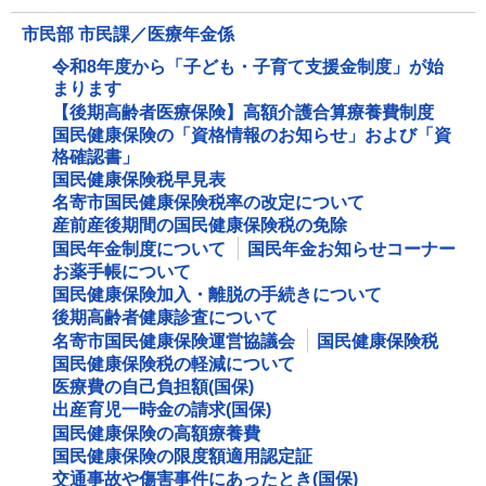
市民部 市民課／医療年金係
令和8年度から「子ども・子育て支援金制度」が始
まります
【後期高齢者医療保険】高額介護合算療養費制度
国民健康保険の「資格情報のお知らせ」および「資
格確認書」
国民健康保険税早見表
名寄市国民健康保険税率の改定について
産前産後期間の国民健康保険税の免除
国民年金制度について
国民年金お知らせコーナー
お薬手帳について
国民健康保険加入・離脱の手続きについて
後期高齢者健康診査について
名寄市国民健康保険運営協議会
国民健康保険税
国民健康保険税の軽減について
医療費の自己負担額(国保)
出産育児一時金の請求(国保)
国民健康保険の高額療養費
国民健康保険の限度額適用認定証
交通事故や傷害事件にあったとき(国保)