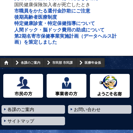
国民健康保険加入者が死亡したとき
市職員をかたる還付金詐欺にご注意
後期高齢者医療制度
特定健康診査・特定保健指導について
人間ドック・脳ドック費用の助成について
第2期名寄市保健事業実施計画（データヘルス計
画）を策定しました
各課のご案内
市民部 市民課
医療年金係
市民の方へ
事業者の方へ
ようこそ名寄市へ
各課のご案内
お問い合わせ
サイトマップ