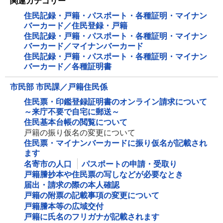
関連カテゴリー
住民記録・戸籍・パスポート・各種証明・マイナン
バーカード／住民登録・戸籍
住民記録・戸籍・パスポート・各種証明・マイナン
バーカード／マイナンバーカード
住民記録・戸籍・パスポート・各種証明・マイナン
バーカード／各種証明書
市民部 市民課／戸籍住民係
住民票・印鑑登録証明書のオンライン請求について
～来庁不要で自宅に郵送～
住民基本台帳の閲覧について
戸籍の振り仮名の変更について
住民票・マイナンバーカードに振り仮名が記載され
ます
名寄市の人口
パスポートの申請・受取り
戸籍謄抄本や住民票の写しなどが必要なとき
届出・請求の際の本人確認
戸籍の附票の記載事項の変更について
戸籍謄本等の広域交付
戸籍に氏名のフリガナが記載されます