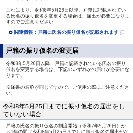
これにより、令和8年5月26日以降、戸籍に記載されてい
る氏名の振り仮名を変更する場合は、届出が必要になりま
すのでご注意ください。
関連情報：戸籍に氏名の振り仮名が記載されます
新
規
戸籍の振り仮名の変更届
ペ
令和8年5月26日以降、戸籍に記載されている氏名の振り
ー
仮名を変更する場合は、下記のいずれかの届出が必要にな
ジ
ります。
で
※届書の名称が同じですので、ご使用の際にご注意くださ
開
い。
き
令和8年5月25日までに振り仮名の届出をし
ま
ていない場合
す
戸籍の氏名の振り仮名の制度開始（令和7年5月26日）か
ら1年の間（令和8年5月25日まで）に振り仮名の届出がな