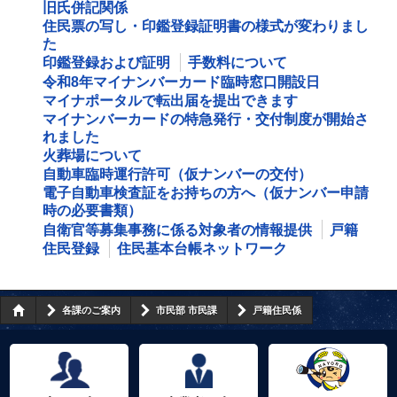
旧氏併記関係
住民票の写し・印鑑登録証明書の様式が変わりまし
た
印鑑登録および証明
手数料について
令和8年マイナンバーカード臨時窓口開設日
マイナポータルで転出届を提出できます
マイナンバーカードの特急発行・交付制度が開始さ
れました
火葬場について
自動車臨時運行許可（仮ナンバーの交付）
電子自動車検査証をお持ちの方へ（仮ナンバー申請
時の必要書類）
自衛官等募集事務に係る対象者の情報提供
戸籍
住民登録
住民基本台帳ネットワーク
各課のご案内
市民部 市民課
戸籍住民係