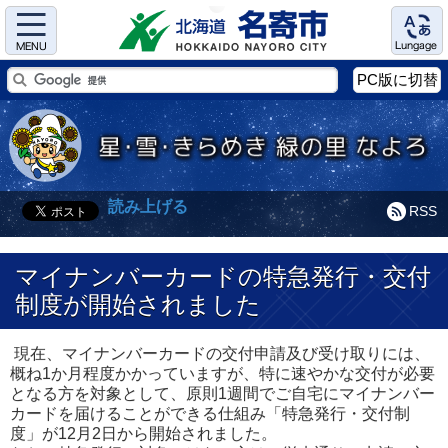
Menu
Language
PC版に切替
読み上げる
RSS
マイナンバーカードの特急発行・交付
制度が開始されました
現在、マイナンバーカードの交付申請及び受け取りには、
概ね1か月程度かかっていますが、特に速やかな交付が必要
となる方を対象として、原則1週間でご自宅にマイナンバー
カードを届けることができる仕組み「特急発行・交付制
度」が12月2日から開始されました。