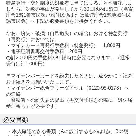
特急発行・交付制度の対象者に当てはまることを確認しま
したら、対象の事由が発生してから30日以内に窓口（名寄
庁舎1階1番市民課戸籍住民係または風連庁舎1階地域住民
課市民係）へ下記の必要書類をご持参ください。
なお、紛失・破損（自己過失）の場合における特急発行
（再発行）においては、
・マイナカード再発行手数料（特急発行） 1,800円
・電子証明書再交付手数料 200円
の計2,000円の手数料が申請時に必要になります。（通常
発行は計1,000円）
※マイナンバーカードを紛失したときは、速やかに下記の
お手続きをお願いいたします。
・マイナンバー総合フリーダイヤル（0120-95-0178）へ
の連絡
・警察署への紛失届の提出（再交付手続きの際に「遺失届
受理番号」が必要です）
必要書類
・本人確認できる書類（Aに該当するものは1点、Bの場