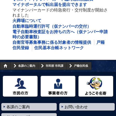
マイナポータルで転出届を提出できます
マイナンバーカードの特急発行・交付制度が開始さ
れました
火葬場について
自動車臨時運行許可（仮ナンバーの交付）
電子自動車検査証をお持ちの方へ（仮ナンバー申請
時の必要書類）
自衛官等募集事務に係る対象者の情報提供
戸籍
住民登録
住民基本台帳ネットワーク
各課のご案内
市民部 市民課
戸籍住民係
市民の方へ
事業者の方へ
ようこそ名寄市へ
各課のご案内
お問い合わせ