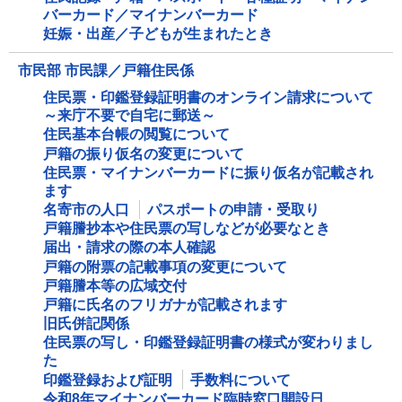
バーカード／マイナンバーカード
妊娠・出産／子どもが生まれたとき
市民部 市民課／戸籍住民係
住民票・印鑑登録証明書のオンライン請求について
～来庁不要で自宅に郵送～
住民基本台帳の閲覧について
戸籍の振り仮名の変更について
住民票・マイナンバーカードに振り仮名が記載され
ます
名寄市の人口
パスポートの申請・受取り
戸籍謄抄本や住民票の写しなどが必要なとき
届出・請求の際の本人確認
戸籍の附票の記載事項の変更について
戸籍謄本等の広域交付
戸籍に氏名のフリガナが記載されます
旧氏併記関係
住民票の写し・印鑑登録証明書の様式が変わりまし
た
印鑑登録および証明
手数料について
令和8年マイナンバーカード臨時窓口開設日