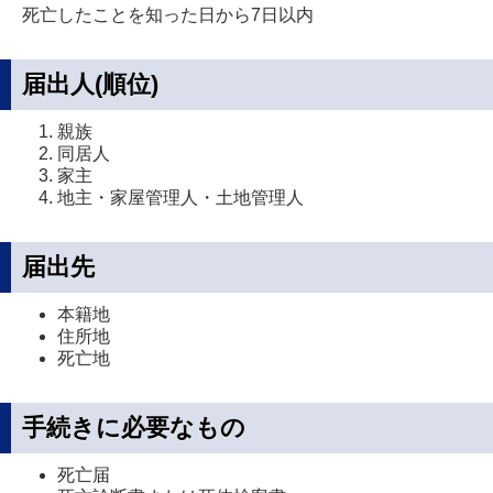
死亡したことを知った日から7日以内
届出人(順位)
親族
同居人
家主
地主・家屋管理人・土地管理人
届出先
本籍地
住所地
死亡地
手続きに必要なもの
死亡届