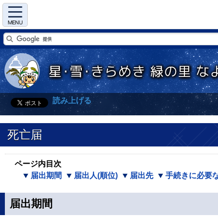
Menu
読み上げる
死亡届
ページ内目次
届出期間
届出人(順位)
届出先
手続きに必要
届出期間