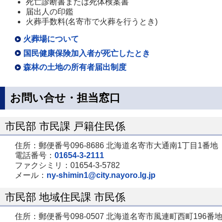
死亡診断書または死体検案書
届出人の印鑑
火葬手数料(名寄市で火葬を行うとき)
火葬場について
国民健康保険加入者が死亡したとき
森林の土地の所有者届出制度
お問い合せ・担当窓口
市民部 市民課 戸籍住民係
住所：郵便番号096-8686 北海道名寄市大通南1丁目1番地
電話番号：
01654-3-2111
ファクシミリ：01654-3-5782
メール：
ny-shimin1@city.nayoro.lg.jp
市民部 地域住民課 市民係
住所：郵便番号098-0507 北海道名寄市風連町西町196番地