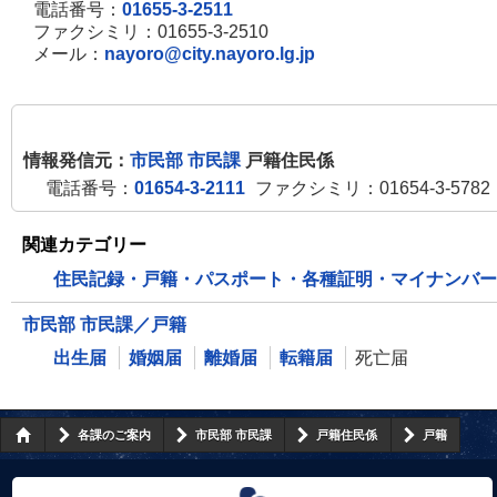
電話番号：
01655-3-2511
ファクシミリ：01655-3-2510
メール：
nayoro@city.nayoro.lg.jp
情報発信元：
市民部 市民課
戸籍住民係
電話番号：
01654-3-2111
ファクシミリ：01654-3-5782
関連カテゴリー
住民記録・戸籍・パスポート・各種証明・マイナンバー
市民部 市民課／戸籍
出生届
婚姻届
離婚届
転籍届
死亡届
各課のご案内
市民部 市民課
戸籍住民係
戸籍