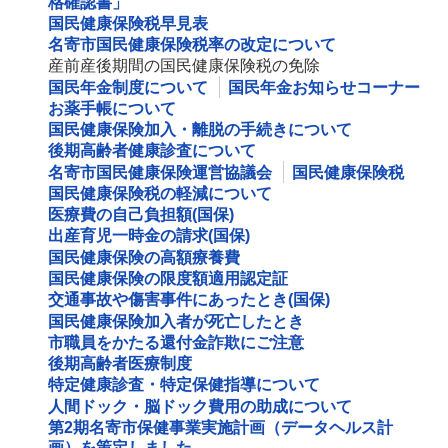
格確認書」
国民健康保険税早見表
名寄市国民健康保険税率の改定について
産前産後期間の国民健康保険税の免除
国民年金制度について
国民年金お知らせコーナー
お薬手帳について
国民健康保険加入・離脱の手続きについて
後期高齢者健康診査について
名寄市国民健康保険運営協議会
国民健康保険税
国民健康保険税の軽減について
医療費の自己負担額(国保)
出産育児一時金の請求(国保)
国民健康保険の高額療養費
国民健康保険の限度額適用認定証
交通事故や傷害事件にあったとき(国保)
国民健康保険加入者が死亡したとき
市職員をかたる還付金詐欺にご注意
後期高齢者医療制度
特定健康診査・特定保健指導について
人間ドック・脳ドック費用の助成について
第2期名寄市保健事業実施計画（データヘルス計
画）を策定しました