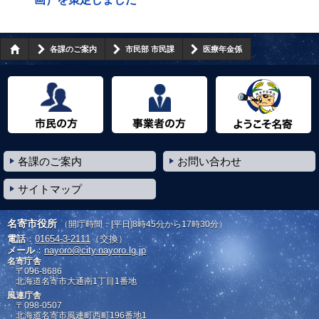
各課のご案内
市民部 市民課
医療年金係
市民の方へ
事業者の方へ
ようこそ名寄市へ
各課のご案内
お問い合わせ
サイトマップ
名寄市役所
（開庁時間：[平日]8時45分から17時30分）
電話
：
01654-3-2111
（交換）
メール
：
nayoro@city.nayoro.lg.jp
名寄庁舎
〒096-8686
北海道名寄市大通南1丁目1番地
風連庁舎
〒098-0507
北海道名寄市風連町西町196番地1