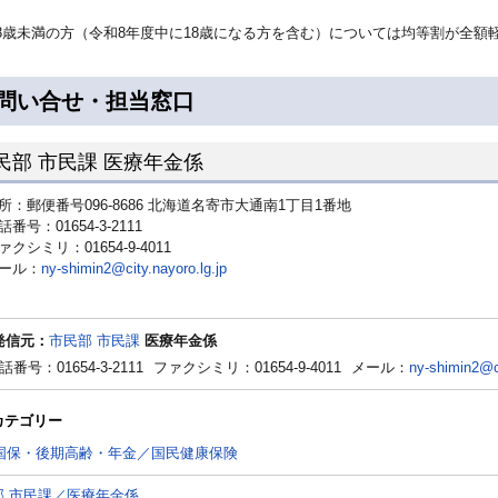
8歳未満の方（令和8年度中に18歳になる方を含む）については均等割が全額
問い合せ・担当窓口
民部 市民課 医療年金係
所：郵便番号096-8686 北海道名寄市大通南1丁目1番地
話番号：01654-3-2111
ァクシミリ：01654-9-4011
ール：
ny-shimin2@city.nayoro.lg.jp
発信元：
市民部 市民課
医療年金係
話番号：01654-3-2111
ファクシミリ：01654-9-4011
メール：
ny-shimin2@ci
カテゴリー
国保・後期高齢・年金／国民健康保険
部 市民課／医療年金係