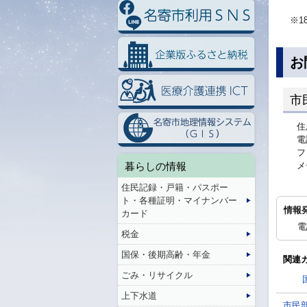
※1
お
市
住
電
フ
暮らしの情報
メ
住民記録・戸籍・パスポー
ト・各種証明・マイナンバー
情報
カード
電
税金
国保・後期高齢・年金
関連
ごみ・リサイクル
上下水道
市民