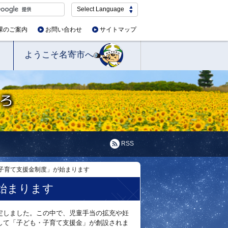
Select Language
課のご案内
お問い合わせ
サイトマップ
ようこそ名寄市へ
RSS
子育て支援金制度」が始まります
始まります
定しました。この中で、児童手当の拡充や妊
して「子ども・子育て支援金」が創設されま