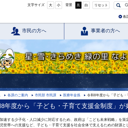
文字サイズ
背景
大
小
黒
白
リセット
各
市民の方へ
事業者の方へ
星・雪・きらめき 緑の里 なよろ
ム
各課のご案内
市民部 市民課
医療年金係
令和8年度から「子ども・
和8年度から「子ども・子育て支援金制度」が
加速する少子化・人口減少に対応するため、政府は「こども未来戦略」を策
児世帯への支援など、子ども・子育て支援を社会全体で支えるための財源と