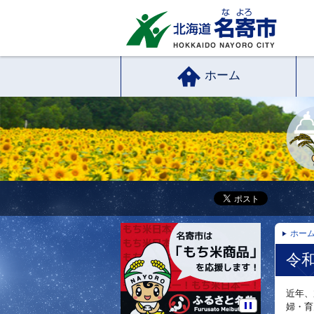
ホーム
ホー
令
近年、
婦・育