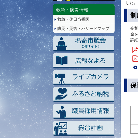
停
した。
止/
救急・防災情報
再
制
救急・休日当番医
生
令
防災・災害・ハザードマップ
金
詳
保