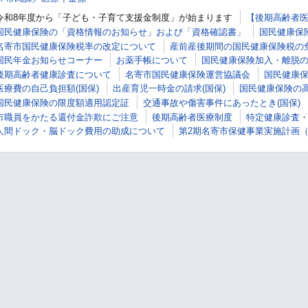
令和8年度から「子ども・子育て支援金制度」が始まります
【後期高齢者
国民健康保険の「資格情報のお知らせ」および「資格確認書」
国民健康保
名寄市国民健康保険税率の改定について
産前産後期間の国民健康保険税の
国民年金お知らせコーナー
お薬手帳について
国民健康保険加入・離脱
後期高齢者健康診査について
名寄市国民健康保険運営協議会
国民健康
医療費の自己負担額(国保)
出産育児一時金の請求(国保)
国民健康保険の
国民健康保険の限度額適用認定証
交通事故や傷害事件にあったとき(国保)
市職員をかたる還付金詐欺にご注意
後期高齢者医療制度
特定健康診査
人間ドック・脳ドック費用の助成について
第2期名寄市保健事業実施計画