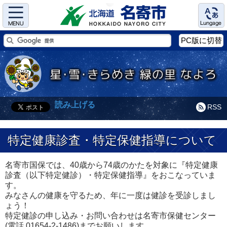
Menu
Language
PC版に切替
読み上げる
RSS
特定健康診査・特定保健指導について
名寄市国保では、40歳から74歳のかたを対象に『特定健康
診査（以下特定健診）・特定保健指導』をおこなっていま
す。
みなさんの健康を守るため、年に一度は健診を受診しまし
ょう！
特定健診の申し込み・お問い合わせは名寄市保健センター
(電話 01654-2-1486)までお願いします。