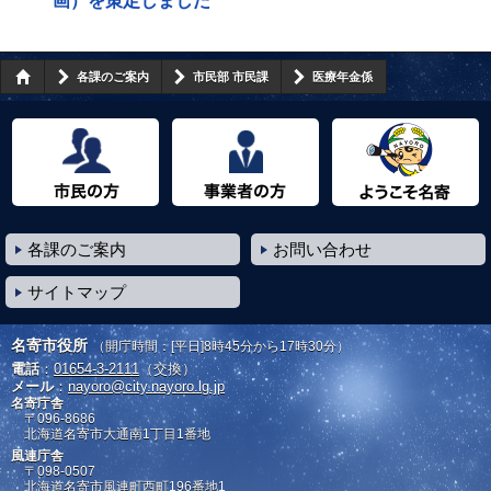
画）を策定しました
各課のご案内
市民部 市民課
医療年金係
市民の方へ
事業者の方へ
ようこそ名寄市へ
各課のご案内
お問い合わせ
サイトマップ
名寄市役所
（開庁時間：[平日]8時45分から17時30分）
電話
：
01654-3-2111
（交換）
メール
：
nayoro@city.nayoro.lg.jp
名寄庁舎
〒096-8686
北海道名寄市大通南1丁目1番地
風連庁舎
〒098-0507
北海道名寄市風連町西町196番地1