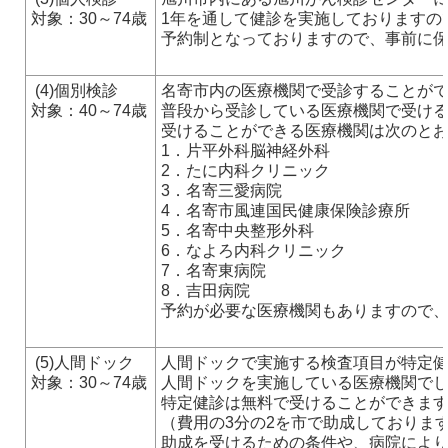
対象：30～74歳
1年を通して健診を実施しておりますの
予約制となっておりますので、事前に保健セ
(4)個別検診
名寄市内の医療機関で受診することが
対象：40～74歳
普段から受診している医療機関で受け
受けることができる医療機関は次のと
1．片平外科脳神経外科
2．たに内科クリニック
3．名寄三愛病院
4．名寄市風連国民健康保険診療所
5．名寄中央整形外科
6．なよろ内科クリニック
7．名寄東病院
8．吉田病院
予約が必要な医療機関もありますので
(5)人間ドック
人間ドックで実施する検査項目が特定
対象：30～74歳
人間ドックを実施している医療機関で
特定健診は無料で受けることができます
（費用の3分の2を市で助成しておりま
助成を受けるための条件や、病院により予