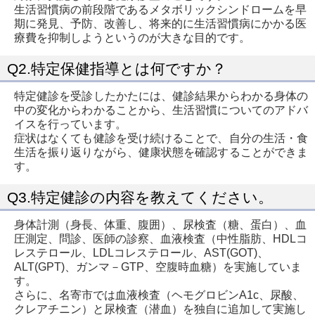
生活習慣病の前段階であるメタボリックシンドロームを早
期に発見、予防、改善し、将来的に生活習慣病にかかる医
療費を抑制しようというのが大きな目的です。
Q2.特定保健指導とは何ですか？
特定健診を受診したかたには、健診結果からわかる身体の
中の変化からわかることから、生活習慣についてのアドバ
イスを行っています。
症状はなくても健診を受け続けることで、自分の生活・食
生活を振り返りながら、健康状態を確認することができま
す。
Q3.特定健診の内容を教えてください。
身体計測（身長、体重、腹囲）、尿検査（糖、蛋白）、血
圧測定、問診、医師の診察、血液検査（中性脂肪、HDLコ
レステロール、LDLコレステロール、AST(GOT)、
ALT(GPT)、ガンマ－GTP、空腹時血糖）を実施していま
す。
さらに、名寄市では血液検査（ヘモグロビンA1c、尿酸、
クレアチニン）と尿検査（潜血）を独自に追加して実施し