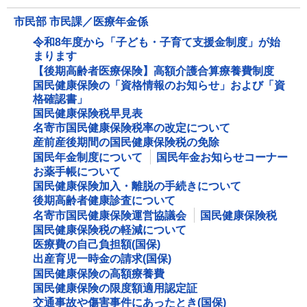
市民部 市民課／医療年金係
令和8年度から「子ども・子育て支援金制度」が始
まります
【後期高齢者医療保険】高額介護合算療養費制度
国民健康保険の「資格情報のお知らせ」および「資
格確認書」
国民健康保険税早見表
名寄市国民健康保険税率の改定について
産前産後期間の国民健康保険税の免除
国民年金制度について
国民年金お知らせコーナー
お薬手帳について
国民健康保険加入・離脱の手続きについて
後期高齢者健康診査について
名寄市国民健康保険運営協議会
国民健康保険税
国民健康保険税の軽減について
医療費の自己負担額(国保)
出産育児一時金の請求(国保)
国民健康保険の高額療養費
国民健康保険の限度額適用認定証
交通事故や傷害事件にあったとき(国保)