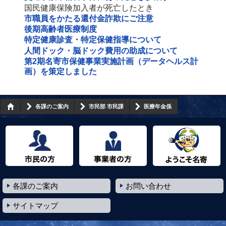
国民健康保険加入者が死亡したとき
市職員をかたる還付金詐欺にご注意
後期高齢者医療制度
特定健康診査・特定保健指導について
人間ドック・脳ドック費用の助成について
第2期名寄市保健事業実施計画（データヘルス計
画）を策定しました
各課のご案内
市民部 市民課
医療年金係
市民の方へ
事業者の方へ
ようこそ名寄市へ
各課のご案内
お問い合わせ
サイトマップ