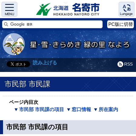
Menu
Language
PC版に切替
読み上げる
RSS
市民部 市民課
ページ内目次
市民部 市民課の項目
窓口情報
所在案内
市民部 市民課の項目