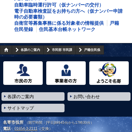
自動車臨時運行許可（仮ナンバーの交付）
電子自動車検査証をお持ちの方へ（仮ナンバー申請
時の必要書類）
自衛官等募集事務に係る対象者の情報提供
戸籍
住民登録
住民基本台帳ネットワーク
各課のご案内
市民部 市民課
戸籍住民係
市民の方へ
事業者の方へ
ようこそ名寄市へ
各課のご案内
お問い合わせ
サイトマップ
名寄市役所
（開庁時間：[平日]8時45分から17時30分）
電話
：
01654-3-2111
（交換）