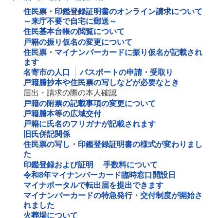
住民票・印鑑登録証明書のオンライン請求について
～来庁不要で自宅に郵送～
住民基本台帳の閲覧について
戸籍の振り仮名の変更について
住民票・マイナンバーカードに振り仮名が記載され
ます
名寄市の人口
パスポートの申請・受取り
戸籍謄抄本や住民票の写しなどが必要なとき
届出・請求の際の本人確認
戸籍の附票の記載事項の変更について
戸籍謄本等の広域交付
戸籍に氏名のフリガナが記載されます
旧氏併記関係
住民票の写し・印鑑登録証明書の様式が変わりまし
た
印鑑登録および証明
手数料について
令和8年マイナンバーカード臨時窓口開設日
マイナポータルで転出届を提出できます
マイナンバーカードの特急発行・交付制度が開始さ
れました
火葬場について