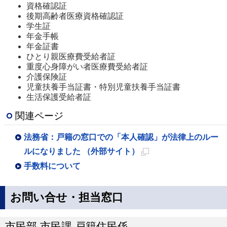
資格確認証
後期高齢者医療資格確認証
学生証
年金手帳
年金証書
ひとり親医療費受給者証
重度心身障がい者医療費受給者証
介護保険証
児童扶養手当証書・特別児童扶養手当証書
生活保護受給者証
関連ページ
法務省：戸籍の窓口での「本人確認」が法律上のルー
ルになりました （外部サイト）
新
手数料について
規
ペ
お問い合せ・担当窓口
ー
ジ
市民部 市民課 戸籍住民係