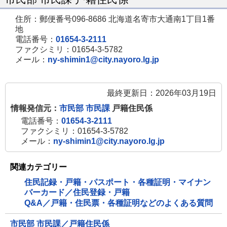
で
住所：郵便番号096-8686 北海道名寄市大通南1丁目1番
開
地
き
電話番号：
01654-3-2111
ファクシミリ：01654-3-5782
ま
メール：
ny-shimin1@city.nayoro.lg.jp
す
最終更新日：2026年03月19日
情報発信元：
市民部 市民課
戸籍住民係
電話番号：
01654-3-2111
ファクシミリ：01654-3-5782
メール：
ny-shimin1@city.nayoro.lg.jp
関連カテゴリー
住民記録・戸籍・パスポート・各種証明・マイナン
バーカード／住民登録・戸籍
Q&A／戸籍・住民票・各種証明などのよくある質問
市民部 市民課／戸籍住民係