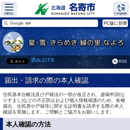
Menu
Language
PC版に切替
読み上げる
RSS
届出・請求の際の本人確認
住民基本台帳法及び戸籍法の一部が改正され、虚偽申請(な
りすまし)などの不正防止および個人情報保護のため、各種
届出、住民票や戸籍等に関する証明書を請求する際の本人
確認を実施します。ご理解とご協力をお願いします。
本人確認の方法