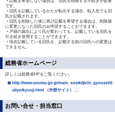
・
記載を希望しない場合は、旧氏を削除する手続きが必要
です。
・
旧氏を記載しているかたが転出する場合、転入先でも旧
氏が記載されます。
・
旧氏を削除した後に再び記載を希望する場合は、削除後
に変更になった旧氏のみ申請することができます。
・
戸籍の届出により氏が変わっても、記載している旧氏を
引き続き使用することができます。
・
現在記載している旧氏を、記載する前の旧氏への変更は
できません。
総務省ホームページ
詳しくは総務省HPをご覧ください。
http://www.soumu.go.jp/main_sosiki/jichi_gyousei/d
aityo/kyuuji.html （外部サイト）
新
規
お問い合せ・担当窓口
ペ