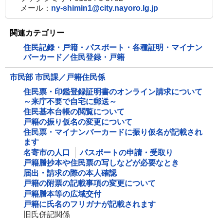
メール：
ny-shimin1@city.nayoro.lg.jp
関連カテゴリー
住民記録・戸籍・パスポート・各種証明・マイナン
バーカード／住民登録・戸籍
市民部 市民課／戸籍住民係
住民票・印鑑登録証明書のオンライン請求について
～来庁不要で自宅に郵送～
住民基本台帳の閲覧について
戸籍の振り仮名の変更について
住民票・マイナンバーカードに振り仮名が記載され
ます
名寄市の人口
パスポートの申請・受取り
戸籍謄抄本や住民票の写しなどが必要なとき
届出・請求の際の本人確認
戸籍の附票の記載事項の変更について
戸籍謄本等の広域交付
戸籍に氏名のフリガナが記載されます
旧氏併記関係