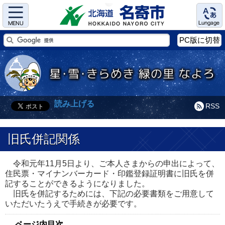
Menu
Language
PC版に切替
読み上げる
RSS
旧氏併記関係
令和元年11月5日より、ご本人さまからの申出によって、
住民票・マイナンバーカード・印鑑登録証明書に旧氏を併
記することができるようになりました。
旧氏を併記するためには、下記の必要書類をご用意して
いただいたうえで手続きが必要です。
ページ内目次