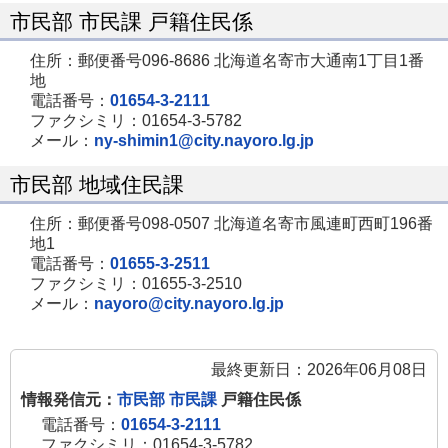
ー
市民部 市民課 戸籍住民係
ジ
住所：郵便番号096-8686 北海道名寄市大通南1丁目1番
で
地
開
電話番号：
01654-3-2111
ファクシミリ：01654-3-5782
き
メール：
ny-shimin1@city.nayoro.lg.jp
ま
す
市民部 地域住民課
住所：郵便番号098-0507 北海道名寄市風連町西町196番
地1
電話番号：
01655-3-2511
ファクシミリ：01655-3-2510
メール：
nayoro@city.nayoro.lg.jp
最終更新日：2026年06月08日
情報発信元：
市民部 市民課
戸籍住民係
電話番号：
01654-3-2111
ファクシミリ：01654-3-5782