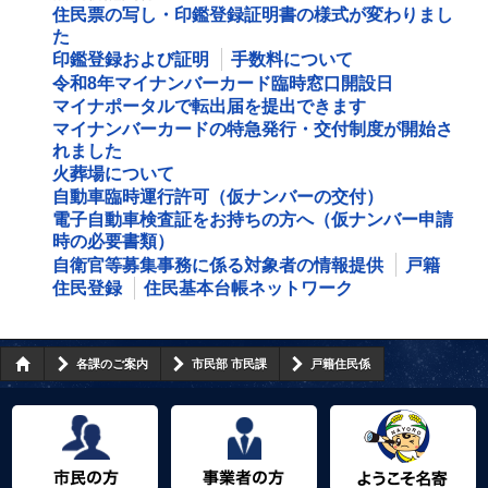
住民票の写し・印鑑登録証明書の様式が変わりまし
た
印鑑登録および証明
手数料について
令和8年マイナンバーカード臨時窓口開設日
マイナポータルで転出届を提出できます
マイナンバーカードの特急発行・交付制度が開始さ
れました
火葬場について
自動車臨時運行許可（仮ナンバーの交付）
電子自動車検査証をお持ちの方へ（仮ナンバー申請
時の必要書類）
自衛官等募集事務に係る対象者の情報提供
戸籍
住民登録
住民基本台帳ネットワーク
各課のご案内
市民部 市民課
戸籍住民係