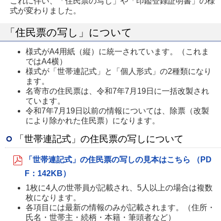
これに伴い、「住民票の写し」や「印鑑登録証明書」の様
式が変わりました。
「住民票の写し」について
様式がA4用紙（縦）に統一されています。（これま
ではA4横）
様式が「世帯連記式」と「個人形式」の2種類になり
ます。
名寄市の住民票は、令和7年7月19日に一括改製され
ています。
令和7年7月19日以前の情報については、除票（改製
により除かれた住民票）になります。
「世帯連記式」の住民票の写しについて
「世帯連記式」の住民票の写しの見本はこちら （PD
F：142KB）
1枚に4人の世帯員が記載され、5人以上の場合は複数
枚になります。
各項目には最新の情報のみが記載されます。（住所・
氏名・世帯主・続柄・本籍・筆頭者など）