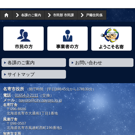
各課のご案内
市民部 市民課
戸籍住民係
市民の方へ
事業者の方へ
ようこそ名寄市へ
各課のご案内
お問い合わせ
サイトマップ
名寄市役所
（開庁時間：[平日]8時45分から17時30分）
電話
：
01654-3-2111
（交換）
メール
：
nayoro@city.nayoro.lg.jp
名寄庁舎
〒096-8686
北海道名寄市大通南1丁目1番地
風連庁舎
〒098-0507
北海道名寄市風連町西町196番地1
智恵文支所