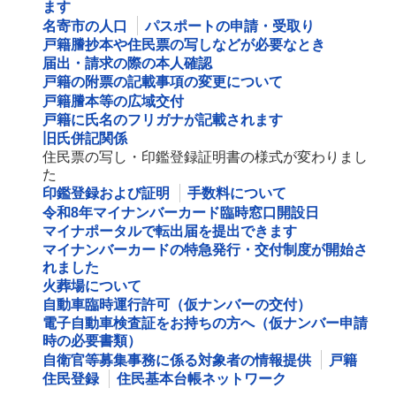
ます
名寄市の人口
パスポートの申請・受取り
戸籍謄抄本や住民票の写しなどが必要なとき
届出・請求の際の本人確認
戸籍の附票の記載事項の変更について
戸籍謄本等の広域交付
戸籍に氏名のフリガナが記載されます
旧氏併記関係
住民票の写し・印鑑登録証明書の様式が変わりまし
た
印鑑登録および証明
手数料について
令和8年マイナンバーカード臨時窓口開設日
マイナポータルで転出届を提出できます
マイナンバーカードの特急発行・交付制度が開始さ
れました
火葬場について
自動車臨時運行許可（仮ナンバーの交付）
電子自動車検査証をお持ちの方へ（仮ナンバー申請
時の必要書類）
自衛官等募集事務に係る対象者の情報提供
戸籍
住民登録
住民基本台帳ネットワーク