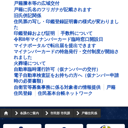
戸籍謄本等の広域交付
戸籍に氏名のフリガナが記載されます
旧氏併記関係
住民票の写し・印鑑登録証明書の様式が変わりまし
た
印鑑登録および証明
手数料について
令和8年マイナンバーカード臨時窓口開設日
マイナポータルで転出届を提出できます
マイナンバーカードの特急発行・交付制度が開始さ
れました
火葬場について
自動車臨時運行許可（仮ナンバーの交付）
電子自動車検査証をお持ちの方へ（仮ナンバー申請
時の必要書類）
自衛官等募集事務に係る対象者の情報提供
戸籍
住民登録
住民基本台帳ネットワーク
各課のご案内
市民部 市民課
戸籍住民係