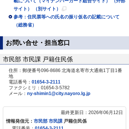
載について（マイナンバーカード総合サイト） （外部
サイト） （別サイト）
新
参考：住民票等への氏名の振り仮名の記載について
規
（総務省）
ペ
ー
お問い合せ・担当窓口
ジ
で
市民部 市民課 戸籍住民係
開
住所：郵便番号096-8686 北海道名寄市大通南1丁目1番
き
地
ま
電話番号：
01654-3-2111
ファクシミリ：01654-3-5782
す
メール：
ny-shimin1@city.nayoro.lg.jp
最終更新日：2026年06月12日
情報発信元：
市民部 市民課
戸籍住民係
電話番号：
01654-3-2111