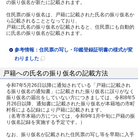
の振り仮名が新たに記載されます。
住民票の振り仮名は、戸籍に記載された氏名の振り仮名か
ら記載されることとなっており、
戸籍に氏名の振り仮名が記載されると、住民票にも自動的
に氏名の振り仮名が記載されます。
参考情報：住民票の写し・印鑑登録証明書の様式が変
わりました
新
戸籍への氏名の振り仮名の記載方法
規
ペ
令和7年5月26日以降に通知されている「戸籍に記載され
る振り仮名の通知書」に記載された振り仮名に誤りがなく
ー
振り仮名の届出をしていない方につきましては、令和8年5
ジ
月26日以降、通知書に記載された振り仮名が本籍地の市町
で
村長による記録により戸籍に記載されます。
（名寄市本籍の方については、令和9年1月中旬に戸籍の振
開
り仮名記録を実施する予定です。）
き
なお、振り仮名が記載された住民票の写し等を早期に入手
ま