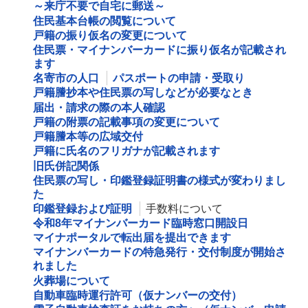
～来庁不要で自宅に郵送～
住民基本台帳の閲覧について
戸籍の振り仮名の変更について
住民票・マイナンバーカードに振り仮名が記載され
ます
名寄市の人口
パスポートの申請・受取り
戸籍謄抄本や住民票の写しなどが必要なとき
届出・請求の際の本人確認
戸籍の附票の記載事項の変更について
戸籍謄本等の広域交付
戸籍に氏名のフリガナが記載されます
旧氏併記関係
住民票の写し・印鑑登録証明書の様式が変わりまし
た
印鑑登録および証明
手数料について
令和8年マイナンバーカード臨時窓口開設日
マイナポータルで転出届を提出できます
マイナンバーカードの特急発行・交付制度が開始さ
れました
火葬場について
自動車臨時運行許可（仮ナンバーの交付）