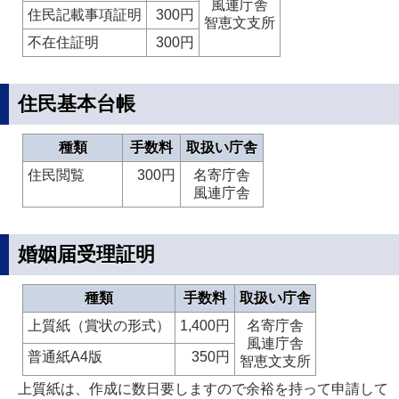
風連庁舎
住民記載事項証明
300円
智恵文支所
不在住証明
300円
住民基本台帳
種類
手数料
取扱い庁舎
住民閲覧
300円
名寄庁舎
風連庁舎
婚姻届受理証明
種類
手数料
取扱い庁舎
上質紙（賞状の形式）
1,400円
名寄庁舎
風連庁舎
普通紙A4版
350円
智恵文支所
上質紙は、作成に数日要しますので余裕を持って申請して