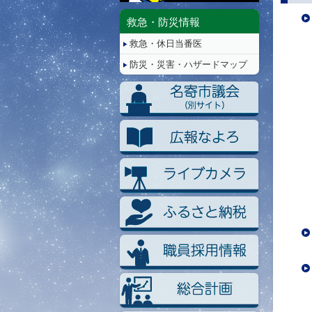
停
止/
救急・防災情報
再
救急・休日当番医
生
防災・災害・ハザードマップ