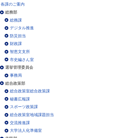
各課のご案内
総務部
総務課
デジタル推進
防災担当
財政課
智恵文支所
市史編さん室
選挙管理委員会
事務局
総合政策部
総合政策室総合政策課
秘書広報課
スポーツ政策課
総合政策室地域課題担当
交流推進課
大学法人化準備室