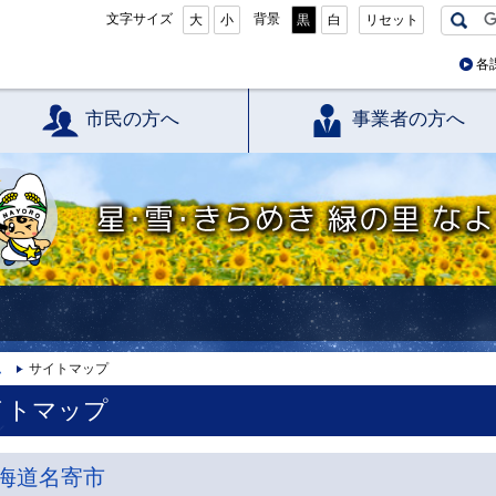
文字サイズ
背景
大
小
黒
白
リセット
各
市民の方へ
事業者の方へ
星・雪・きらめき 緑の里 なよろ
ム
サイトマップ
イトマップ
海道名寄市