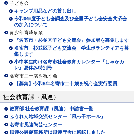
子ども会
キャンプ用品などの貸し出し
令和8年度子ども会調査及び全国子ども会安全共済会
の加入について
青少年育成事業
『名寄市・杉並区子ども交流会』参加者を募集します
名寄市・杉並区子ども交流会 学生ボランティアを募
集します
小中学生向け名寄市社会教育カレンダー『しゃかカ
レ』夏休み特別号
名寄市二十歳を祝う会
【募集】令和9年名寄市二十歳を祝う会実行委員
社会教育課（風連）
教育部 社会教育課（風連） 申請書一覧
ふうれん地域交流センター「風っ子ホール」
名寄市風連陶芸センター
風連公民館事務所は風連庁舎に移転しました