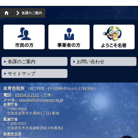
各課のご案内
市民の方へ
事業者の方へ
ようこそ名寄市へ
各課のご案内
お問い合わせ
サイトマップ
名寄市役所
（開庁時間：[平日]8時45分から17時30分）
電話
：
01654-3-2111
（交換）
メール
：
nayoro@city.nayoro.lg.jp
名寄庁舎
〒096-8686
北海道名寄市大通南1丁目1番地
風連庁舎
〒098-0507
北海道名寄市風連町西町196番地1
智恵文支所