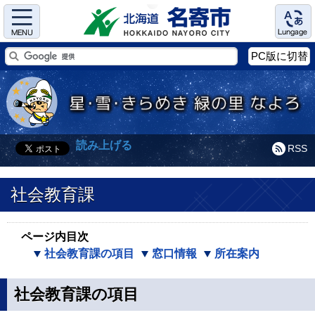
Menu
Language
PC版に切替
読み上げる
RSS
社会教育課
ページ内目次
社会教育課の項目
窓口情報
所在案内
社会教育課の項目