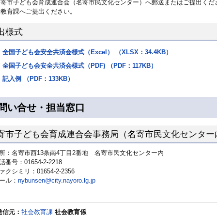
名寄市子ども会育成連合会（名寄市民文化センター）へ郵送またはご提出くだ
会教育課へご提出ください。
出様式
全国子ども会安全共済会様式（Excel） （XLSX：34.4KB）
全国子ども会安全共済会様式（PDF) （PDF：117KB）
記入例 （PDF：133KB）
問い合せ・担当窓口
寄市子ども会育成連合会事務局（名寄市民文化センター
所：名寄市西13条南4丁目2番地 名寄市民文化センター内
話番号：01654-2-2218
ァクシミリ：01654-2-2356
ール：
nybunsen@city.nayoro.lg.jp
発信元：
社会教育課
社会教育係