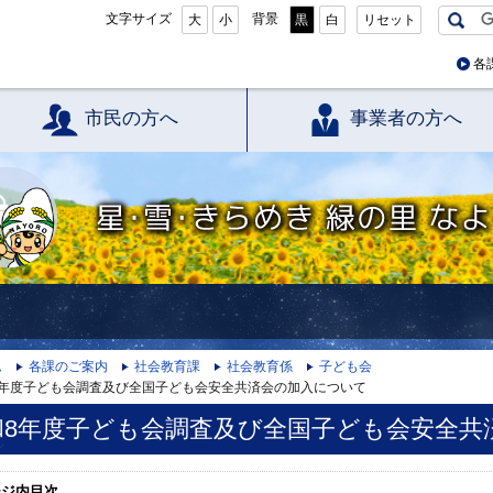
文字サイズ
背景
大
小
黒
白
リセット
各
市民の方へ
事業者の方へ
星・雪・きらめき 緑の里 なよろ
ム
各課のご案内
社会教育課
社会教育係
子ども会
8年度子ども会調査及び全国子ども会安全共済会の加入について
和8年度子ども会調査及び全国子ども会安全共
ージ内目次