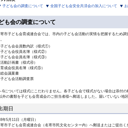
子ども会の調査について
全国子ども会安全共済会の加入について
お
ども会の調査について
寄市子ども会育成連合会では、市内の子ども会活動の実情を把握するため調
す。
子ども会会員数内訳（様式①）
子ども会役員名簿（様式②）
子ども会会員名簿（様式③）
活動計画書（様式④）
育成会役員名簿（様式⑤）
総会議案書
子ども会活動調査票
1～6については様式にこだわりません。各子ども会で様式がない場合は添付の
6以外の書類を子ども会育成会のご担当者様へ郵送しました。届いていない地
出期日
8年5月11日（月曜日）
名寄市子ども会育成連合会（名寄市民文化センター内）へ郵送またはご提出く