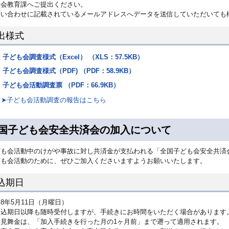
社会教育課へご提出ください。
問い合わせに記載されているメールアドレスへデータを送信していただいても
出様式
子ども会調査様式（Excel） （XLS：57.5KB）
子ども会調査様式（PDF) （PDF：58.9KB）
子ども会活動調査票 （PDF：66.9KB）
➤子ども会活動調査の報告はこちら
国子ども会安全共済会の加入について
ども会活動中のけがや事故に対し共済金が支払われる「全国子ども会安全共済
ども会活動のために、ぜひご加入くださいますようお願いいたします。
込期日
8年5月11日（月曜日）
申込期日以降も随時受付しますが、手続きにお時間をいただく場合があります
本見舞金は、「加入手続きを行った月の1ヶ月前」まで遡って適用されます。