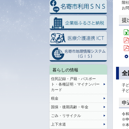
階
お
提
暮らしの情報
全
住民記録・戸籍・パスポー
ト・各種証明・マイナンバー
子
カード
子
税金
申
国保・後期高齢・年金
令和
ごみ・リサイクル
※
上下水道
※