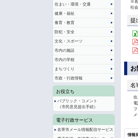
※
住まい・環境・交通
社
健康・福祉
提
養育・教育
防犯・安全
文化・スポーツ
市内の施設
市内の学校
お
まちづくり
市政・行政情報
名
お役立ち
住
パブリック・コメント
電
（市民意見提出手続）
フ
メ
電子行政サービス
名寄市メール情報配信サービス
情報