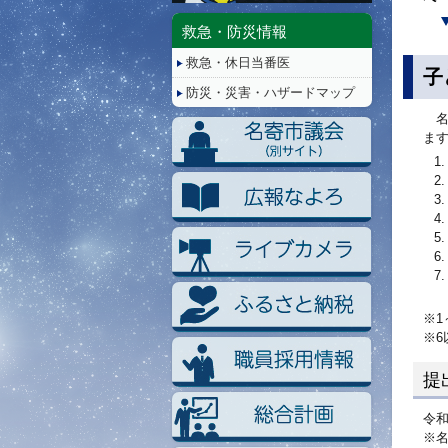
停
止/
救急・防災情報
再
救急・休日当番医
生
子
防災・災害・ハザードマップ
名
ま
※
※
提
令和
※