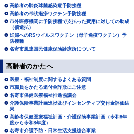
高齢者の肺炎球菌感染症予防接種
高齢者の帯状疱疹ワクチン予防接種
市外医療機関に予防接種で支払った費用に対しての助成
（償還払）
妊婦へのRSウイルスワクチン（母子免疫ワクチン）予
防接種
名寄市風連国民健康保険診療所について
高齢者のかたへ
医療・福祉制度に関するよくある質問
市職員をかたる還付金詐欺にご注意
名寄市保健医療福祉推進協議会
介護保険事業計画進捗及びインセンティブ交付金評価結
果
高齢者保健医療福祉計画・介護保険事業計画（令和6年
度から令和8年度）
名寄市介護予防・日常生活支援総合事業