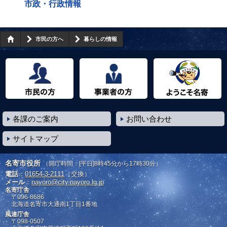
市政・行政情報
市民の方へ
暮らしの情報
市民の方へ
事業者の方へ
ようこそ名寄市へ
各課のご案内
お問い合わせ
サイトマップ
名寄市役所
（開庁時間：[平日]8時45分から17時30分）
電話
：
01654-3-2111
（交換）
メール
：
nayoro@city.nayoro.lg.jp
名寄庁舎
〒096-8686
北海道名寄市大通南1丁目1番地
風連庁舎
〒098-0507