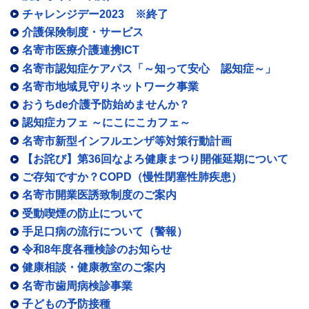
チャレンジデー2023 ※終了
介護保険制度・サービス
名寄市医療介護連携ICT
名寄市認知症ケアパス「～知って安心 認知症～」
名寄市地域見守りネットワーク事業
おうちde介護予防始めませんか？
認知症カフェ ～にこにこカフェ～
名寄市新型インフルエンザ等対策行動計画
【お詫び】第36回なよろ健康まつり開催延期について
ご存知ですか？COPD（慢性閉塞性肺疾患）
名寄市開業医誘致制度のご案内
受動喫煙の防止について
手足口病の流行について（警報）
令和8年度各種検診のお知らせ
健康相談・健康教室のご案内
名寄市歯周病検診事業
子どもの予防接種