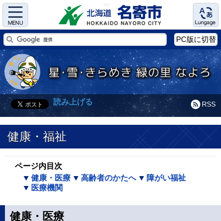
Menu
Language
PC版に切替
読み上げる
RSS
健康・福祉
ページ内目次
健康・医療
高齢者のかたへ
障がい福祉
医療機関
健康・医療