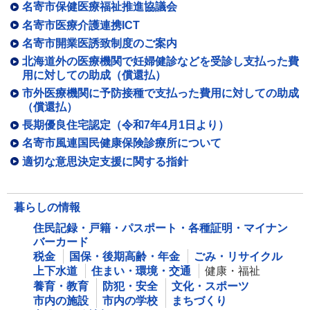
名寄市保健医療福祉推進協議会
名寄市医療介護連携ICT
名寄市開業医誘致制度のご案内
北海道外の医療機関で妊婦健診などを受診し支払った費
用に対しての助成（償還払）
市外医療機関に予防接種で支払った費用に対しての助成
（償還払）
長期優良住宅認定（令和7年4月1日より）
名寄市風連国民健康保険診療所について
適切な意思決定支援に関する指針
暮らしの情報
住民記録・戸籍・パスポート・各種証明・マイナン
バーカード
税金
国保・後期高齢・年金
ごみ・リサイクル
上下水道
住まい・環境・交通
健康・福祉
養育・教育
防犯・安全
文化・スポーツ
市内の施設
市内の学校
まちづくり