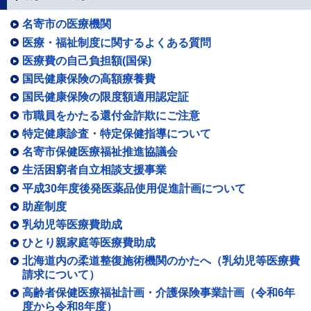
名寄市の医療機関
医療・福祉制度に関するよくある質問
医療費の自己負担額(国保)
国民健康保険の高額療養費
国民健康保険の限度額適用認定証
市職員をかたる還付金詐欺にご注意
特定健康診査・特定保健指導について
名寄市保健医療福祉推進協議会
生活困窮者自立相談支援事業
平成30年度後発医薬品使用促進計画について
助産制度
乳幼児等医療費助成
ひとり親家庭等医療費助成
北海道内の柔道整復施術機関のかたへ（乳幼児等医療費
請求について）
高齢者保健医療福祉計画・介護保険事業計画（令和6年
度から令和8年度）