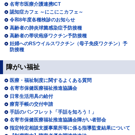
名寄市医療介護連携ICT
認知症カフェ ～にこにこカフェ～
令和8年度各種検診のお知らせ
高齢者の肺炎球菌感染症予防接種
高齢者の帯状疱疹ワクチン予防接種
妊婦へのRSウイルスワクチン（母子免疫ワクチン）予
防接種
障がい福祉
医療・福祉制度に関するよくある質問
名寄市保健医療福祉推進協議会
日常生活用具の給付
療育手帳の交付申請
手話のパンフレット「手話を知ろう！」
名寄市保健医療福祉推進協議会障がい者部会
指定特定相談支援事業所等に係る指導監査結果について