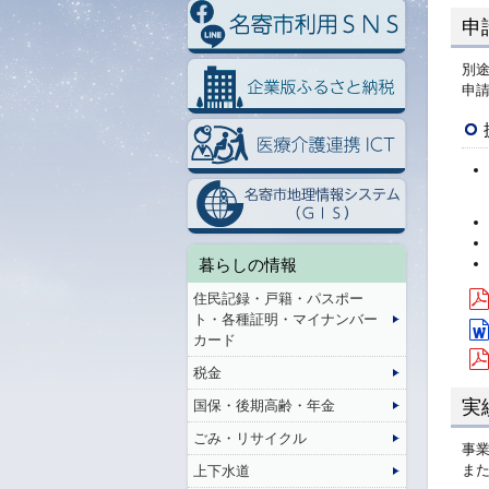
申
別
申
暮らしの情報
住民記録・戸籍・パスポー
ト・各種証明・マイナンバー
カード
税金
実
国保・後期高齢・年金
ごみ・リサイクル
事
ま
上下水道