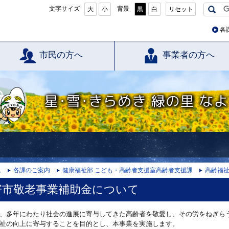
文字サイズ
背景
大
小
黒
白
リセット
各
市民の方へ
事業者の方へ
星・雪・きらめき 緑の里 なよろ
ム
各課のご案内
健康福祉部 こども・高齢者支援室高齢者支援課
高齢福
寄市敬老事業補助金について
、多年にわたり社会の進展に寄与してきた高齢者を敬愛し、その労をねぎら
祉の向上に寄与することを目的とし、本事業を実施します。