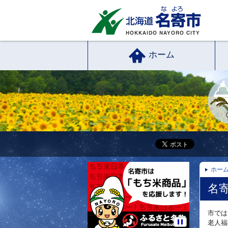
ホーム
ホー
名
市では
老人福