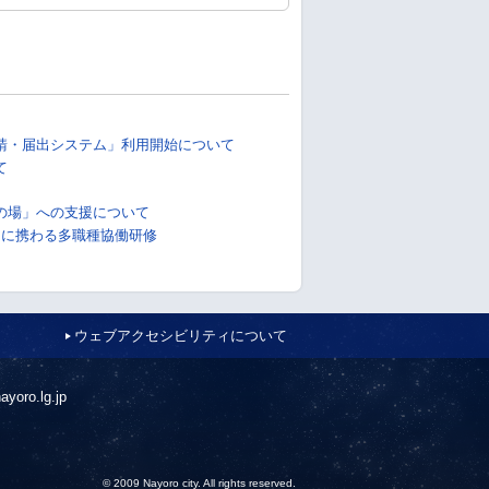
請・届出システム」利用開始について
て
の場」への支援について
アに携わる多職種協働研修
ウェブアクセシビリティについて
ayoro.lg.jp
© 2009 Nayoro city. All rights reserved.