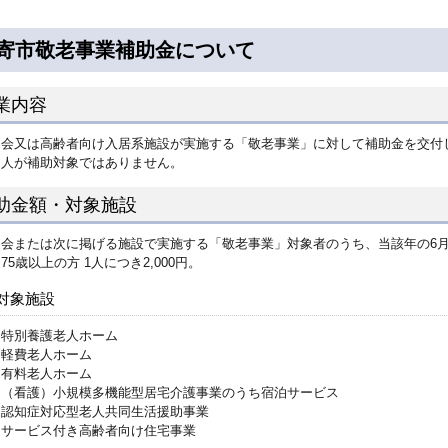
寄市敬老事業補助金について
業内容
内会又は高齢者向け入居系施設が実施する「敬老事業」に対して補助金を交付
個人が補助対象ではありません。
助金額・対象施設
内会または次に掲げる施設で実施する「敬老事業」対象者のうち、当該年の6
75歳以上の方 1人につき2,000円。
対象施設
特別養護老人ホーム
軽費老人ホーム
有料老人ホーム
（看護）小規模多機能型居宅介護事業のうち宿泊サービス
認知症対応型老人共同生活援助事業
サービス付き高齢者向け住宅事業