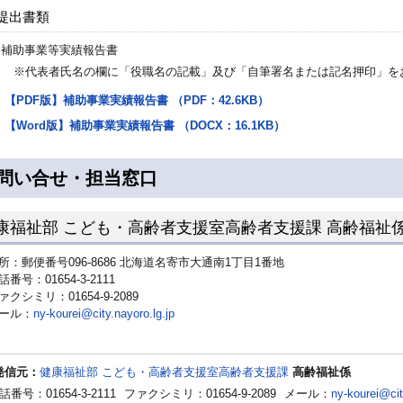
提出書類
補助事業等実績報告書
※代表者氏名の欄に「役職名の記載」及び「自筆署名または記名押印」を
【PDF版】補助事業実績報告書 （PDF：42.6KB）
【Word版】補助事業実績報告書 （DOCX：16.1KB）
問い合せ・担当窓口
康福祉部 こども・高齢者支援室高齢者支援課 高齢福祉
所：郵便番号096-8686 北海道名寄市大通南1丁目1番地
話番号：01654-3-2111
ァクシミリ：01654-9-2089
ール：
ny-kourei@city.nayoro.lg.jp
発信元：
健康福祉部 こども・高齢者支援室高齢者支援課
高齢福祉係
話番号：01654-3-2111
ファクシミリ：01654-9-2089
メール：
ny-kourei@cit