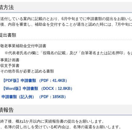
請方法
途送付している案内に記載のとおり、6月中旬までに申請書類の提出をお願い
請後、内容を審査し、補助金を交付することが適当と認めた時には、7月中旬
提出書類
敬老事業補助金交付申請書
※代表者氏名の欄に「役職名の記載」及び「自筆署名または記名押印」を
事業計画書
収支予算書
その他市長が必要と認める書類
【PDF版】申請書類 （PDF：41.4KB）
【Word版】申請書類 （DOCX：12.8KB）
申請書類（記入例） （PDF：185KB）
績報告
業終了後、概ね1か月以内に実績報告書の提出をお願いします。
た、名簿の貸し出しを受けている町内会は、名簿の返還をお願いします。