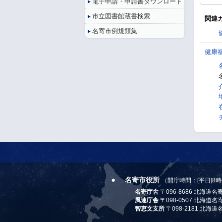
電子申請・申請書ダウンロード
市立図書館蔵書検索
関連
名寄市例規類集
健康
名寄市役所
（開庁時間：[平日]8時
名寄庁舎
〒096-8686 北海道
風連庁舎
〒098-0507 北海道
智恵文支所
〒098-2181 北海