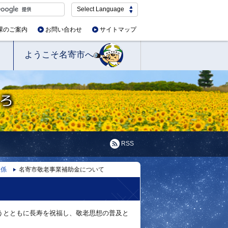
Select Language
課のご案内
お問い合わせ
サイトマップ
ようこそ名寄市へ
RSS
祉係
名寄市敬老事業補助金について
うとともに長寿を祝福し、敬老思想の普及と