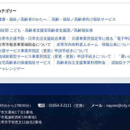
カテゴリー
健康・福祉／高齢者のかたへ
高齢・福祉／高齢者向け福祉サービス
福祉部 こども・高齢者支援室高齢者支援課／高齢福祉係
名寄市介護予防・日常生活支援総合事業
介護事業所指定等に係る「電子申
名寄市敬老事業補助金について
名寄市内有料老人ホーム 情報公表につい
介護サービス事業所指定（更新）申請手続きについて
地域密着型サービス事業所指定（変更・更新）申請手続きについて
「通い
在宅高齢者の保健福祉サービス
高齢者自立支援事業利用料金
認知症ケ
チャレンジデー
電話
：01654-3-2111（交換）
メール
：
nayoro@city.n
45分から17時30分）
名寄市大通南1丁目1番地
名寄市風連町西町196番地1
道名寄市字智恵文11線北2番地