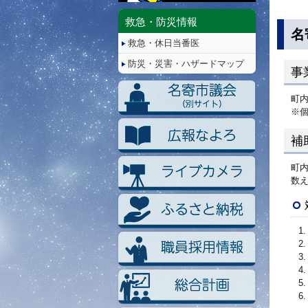
停
止/
救急・防災情報
再
名
救急・休日当番医
生
防災・災害・ハザードマップ
事
町
※
補
町
数え