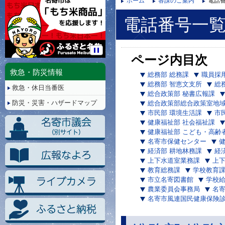
ホーム
各課のご案内
電話
電話番号一
ページ内目次
停
止/
救急・防災情報
総務部 総務課
職員採
再
総務部 智恵文支所
総
救急・休日当番医
生
総合政策部 秘書広報課
防災・災害・ハザードマップ
総合政策部総合政策室地
市民部 環境生活課
市
健康福祉部 社会福祉課
健康福祉部 こども・高齢
名寄市保健センター
経済部 耕地林務課
経
上下水道室業務課
上
教育総務課
学校教育
市立名寄図書館
学校
農業委員会事務局
名
名寄市風連国民健康保険