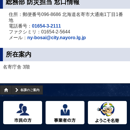
総務部 防災担当 窓口情報
住所：郵便番号096-8686 北海道名寄市大通南1丁目1番
地
電話番号：
01654-3-2111
ファクシミリ：01654-2-5644
メール：
ny-bosai@city.nayoro.lg.jp
所在案内
名寄庁舎 3階
各課のご案内
市民の方へ
事業者の方へ
ようこそ名寄市へ