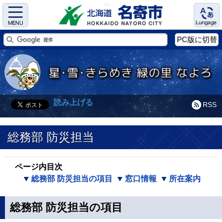
Menu
Language
PC版に切替
読み上げる
RSS
総務部 防災担当
ページ内目次
総務部 防災担当の項目
窓口情報
所在案内
総務部 防災担当の項目