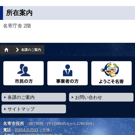
所在案内
名寄庁舎 2階
各課のご案内
市民の方へ
事業者の方へ
ようこそ名寄市へ
各課のご案内
お問い合わせ
サイトマップ
名寄市役所
（開庁時間：[平日]8時45分から17時30分）
電話
：
01654-3-2111
（交換）
メール
：
nayoro@city.nayoro.lg.jp