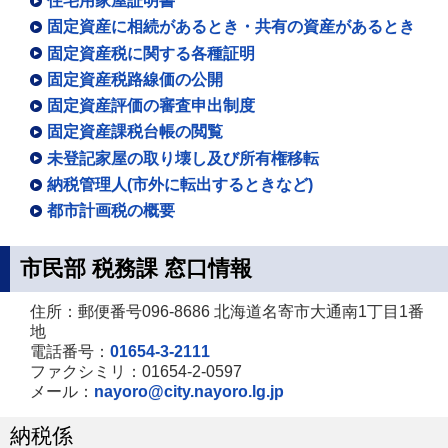
住宅用家屋証明書
固定資産に相続があるとき・共有の資産があるとき
固定資産税に関する各種証明
固定資産税路線価の公開
固定資産評価の審査申出制度
固定資産課税台帳の閲覧
未登記家屋の取り壊し及び所有権移転
納税管理人(市外に転出するときなど)
都市計画税の概要
市民部 税務課 窓口情報
住所：郵便番号096-8686 北海道名寄市大通南1丁目1番
地
電話番号：
01654-3-2111
ファクシミリ：01654-2-0597
メール：
nayoro@city.nayoro.lg.jp
納税係