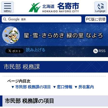
Menu
Language
PC版に切替
読み上げる
RSS
市民部 税務課
ページ内目次
市民部 税務課の項目
窓口情報
所在案内
市民部 税務課の項目