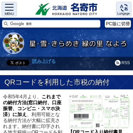
Menu
Language
PC版に切替
読み上げる
RSS
QRコードを利用した市税の納付
令和5年4月より、
これまで
の納付方法(窓口納付、口座
振替、コンビニ・スマホ決
済）に加え
、利用可能とな
る納付方法が大幅に拡充さ
れます。納付書に印字され
【QRコード入り納付書見
る地方税統一QRコードを利