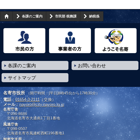
各課のご案内
市民部 税務課
納税係
市民の方へ
事業者の方へ
ようこそ名寄市へ
各課のご案内
お問い合わせ
サイトマップ
名寄市役所
（開庁時間：[平日]8時45分から17時30分）
電話
：
01654-3-2111
（交換）
メール
：
nayoro@city.nayoro.lg.jp
名寄庁舎
〒096-8686
北海道名寄市大通南1丁目1番地
風連庁舎
〒098-0507
北海道名寄市風連町西町196番地1
智恵文支所