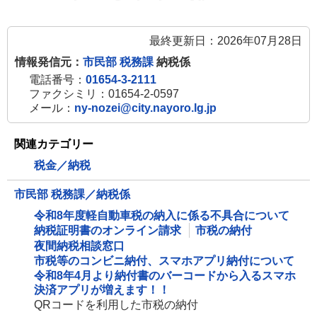
最終更新日：2026年07月28日
情報発信元：
市民部 税務課
納税係
電話番号：
01654-3-2111
ファクシミリ：01654-2-0597
メール：
ny-nozei@city.nayoro.lg.jp
関連カテゴリー
税金／納税
市民部 税務課／納税係
令和8年度軽自動車税の納入に係る不具合について
納税証明書のオンライン請求
市税の納付
夜間納税相談窓口
市税等のコンビニ納付、スマホアプリ納付について
令和8年4月より納付書のバーコードから入るスマホ
決済アプリが増えます！！
QRコードを利用した市税の納付