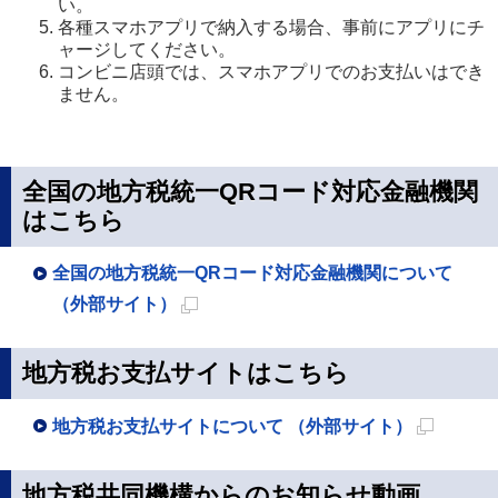
い。
各種スマホアプリで納入する場合、事前にアプリにチ
ャージしてください。
コンビニ店頭では、スマホアプリでのお支払いはでき
ません。
全国の地方税統一QRコード対応金融機関
はこちら
全国の地方税統一QRコード対応金融機関について
（外部サイト）
新
規
地方税お支払サイトはこちら
ペ
ー
地方税お支払サイトについて （外部サイト）
新
ジ
規
で
地方税共同機構からのお知らせ動画