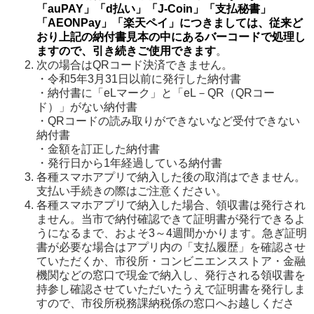
「auPAY」「d払い」「J-Coin」「支払秘書」
「AEONPay」「楽天ペイ」につきましては、従来ど
おり上記の納付書見本の中にあるバーコードで処理し
ますので、引き続きご使用できます
。
次の場合はQRコード決済できません。
・令和5年3月31日以前に発行した納付書
・納付書に「eLマーク」と「eL－QR（QRコー
ド）」がない納付書
・QRコードの読み取りができないなど受付できない
納付書
・金額を訂正した納付書
・発行日から1年経過している納付書
各種スマホアプリで納入した後の取消はできません。
支払い手続きの際はご注意ください。
各種スマホアプリで納入した場合、領収書は発行され
ません。当市で納付確認できて証明書が発行できるよ
うになるまで、およそ3～4週間かかります。急ぎ証明
書が必要な場合はアプリ内の「支払履歴」を確認させ
ていただくか、市役所・コンビニエンスストア・金融
機関などの窓口で現金で納入し、発行される領収書を
持参し確認させていただいたうえで証明書を発行しま
すので、市役所税務課納税係の窓口へお越しくださ