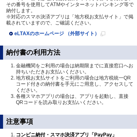
その番号を使用してATMやインターネットバンキング等で
納付します。
※対応のスマホ決済アプリは「地方税お支払サイト」で掲
載されていますので、ご確認ください。
eLTAXのホームページ （外部サイト）
新
規
納付書の利用方法
ペ
金融機関をご利用の場合は納期限までに直接窓口へお
ー
持ちいただきお支払いください。
ジ
地方税お支払サイトをご利用の場合は地方税統一QR
で
コード付きの納付書を手元にご用意し、アクセスして
ください。
開
各種スマホアプリの場合は、アプリを起動し、直接
き
QRコードを読み取りお支払いください。
ま
す
注意事項
コンビニ納付・スマホ決済アプリ「PayPay」