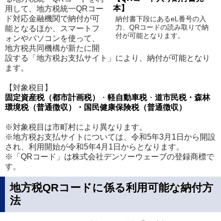
本】
用して、地方税統一QRコー
ド対応金融機関で納付が可
納付書下段にあるeL番号の入
力、QRコードの読み取りで納
能となるほか、スマートフ
付が可能となります。
ォンやパソコンを使って、
地方税共同機構が新たに開
設する「地方税お支払サイト」により、納付が可能となり
ます。
【対象税目】
固定資産税（都市計画税）
・
軽自動車税
・
道市民税・森林
環境税（普通徴収）
・国民健康保険税（普通徴収）
※対象税目は市町村により異なります。
※地方税お支払サイトについては、令和5年3月1日から開設
され、利用開始が令和5年4月1日からとなります。
※「QRコード」は株式会社デンソーウェーブの登録商標で
す。
地方税QRコードに係る利用可能な納付方
法