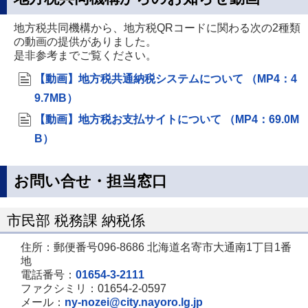
ペ
開
地方税共同機構から、地方税QRコードに関わる次の2種類
ー
き
の動画の提供がありました。
ジ
ま
是非参考までご覧ください。
で
す
【動画】地方税共通納税システムについて （MP4：4
開
9.7MB）
き
【動画】地方税お支払サイトについて （MP4：69.0M
ま
B）
す
お問い合せ・担当窓口
市民部 税務課 納税係
住所：郵便番号096-8686 北海道名寄市大通南1丁目1番
地
電話番号：
01654-3-2111
ファクシミリ：01654-2-0597
メール：
ny-nozei@city.nayoro.lg.jp