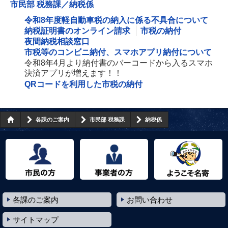
市民部 税務課／納税係
令和8年度軽自動車税の納入に係る不具合について
納税証明書のオンライン請求
市税の納付
夜間納税相談窓口
市税等のコンビニ納付、スマホアプリ納付について
令和8年4月より納付書のバーコードから入るスマホ
決済アプリが増えます！！
QRコードを利用した市税の納付
各課のご案内
市民部 税務課
納税係
市民の方へ
事業者の方へ
ようこそ名寄市へ
各課のご案内
お問い合わせ
サイトマップ