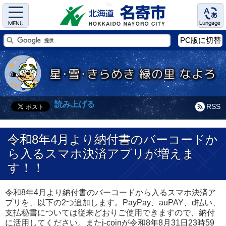
Menu
Language
PC版に切替
読み上げる
RSS
令和8年4月より納付書のバーコードか
ら入るスマホ決済アプリが増えま
す！！
令和8年4月より納付書のバーコードから入るスマホ決済ア
プリを、以下の2つ追加します。PayPay、auPAY、d払い、
支払秘書については従来どおりご使用できますので、納付
に活用してください。またj-coinが令和8年8月31日23時59