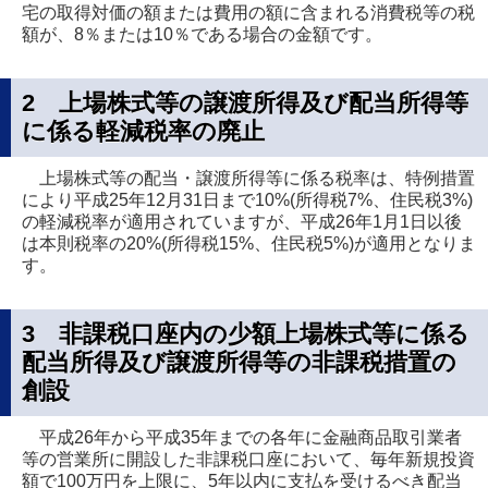
宅の取得対価の額または費用の額に含まれる消費税等の税
額が、8％または10％である場合の金額です。
2 上場株式等の譲渡所得及び配当所得等
に係る軽減税率の廃止
上場株式等の配当・譲渡所得等に係る税率は、特例措置
により平成25年12月31日まで10%(所得税7%、住民税3%)
の軽減税率が適用されていますが、平成26年1月1日以後
は本則税率の20%(所得税15%、住民税5%)が適用となりま
す。
3 非課税口座内の少額上場株式等に係る
配当所得及び譲渡所得等の非課税措置の
創設
平成26年から平成35年までの各年に金融商品取引業者
等の営業所に開設した非課税口座において、毎年新規投資
額で100万円を上限に、5年以内に支払を受けるべき配当