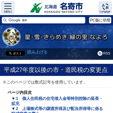
Menu
Language
PC版に切替
読み上げる
RSS
平成27年度以後の市・道民税の変更点
※このページでは数式記号を使用しています。
ページ内目次
1 個人住民税の住宅借入金等特別控除の延長・
拡充
2 上場株式等の譲渡所得及び配当所得等に係る