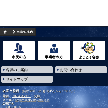
各課のご案内
市民の方へ
事業者の方へ
ようこそ名寄市へ
各課のご案内
お問い合わせ
サイトマップ
名寄市役所
（開庁時間：[平日]8時45分から17時30分）
電話
：
01654-3-2111
（交換）
メール
：
nayoro@city.nayoro.lg.jp
名寄庁舎
〒096-8686