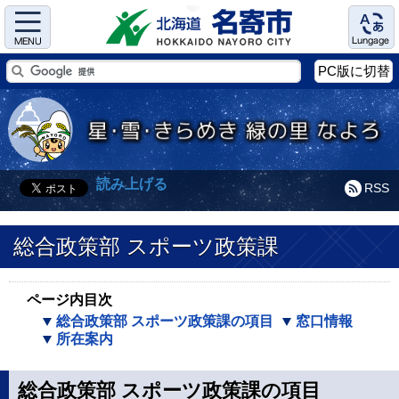
Menu
Language
PC版に切替
読み上げる
RSS
総合政策部 スポーツ政策課
ページ内目次
総合政策部 スポーツ政策課の項目
窓口情報
所在案内
総合政策部 スポーツ政策課の項目