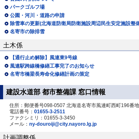
パークゴルフ場
公園・河川・道路の申請
除雪車の更新(北海道防衛局防衛施設周辺民生安定施設整
名寄市の除排雪
土木係
【通行止め解除】風連東9号線
風連駅跨線橋修繕工事完了のお知らせ
名寄市橋梁長寿命化修繕計画の策定
建設水道部 都市整備課 窓口情報
住所：郵便番号098-0507 北海道名寄市風連町西町196番地
電話番号：
01655-3-2511
ファクシミリ：01655-3-3450
メール：
ny-douroiji@city.nayoro.lg.jp
計画調整係