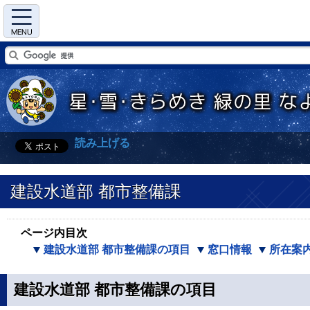
Menu
読み上げる
建設水道部 都市整備課
ページ内目次
建設水道部 都市整備課の項目
窓口情報
所在案
建設水道部 都市整備課の項目