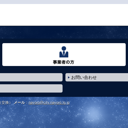
事業者の方へ
お問い合わせ
（交換）
メール
：
nayoro@city.nayoro.lg.jp