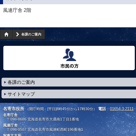
風連庁舎 2階
各課のご案内
市民の方へ
各課のご案内
サイトマップ
名寄市役所
電話
：
01654-3-2111
（開庁時間：[平日]8時45分から17時30分）
名寄庁舎
〒096-8686
北海道名寄市大通南1丁目1番地
風連庁舎
〒098-0507
北海道名寄市風連町西町196番地1
智恵文支所