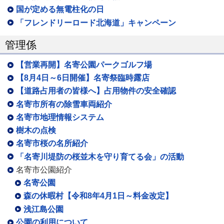
国が定める無電柱化の日
「フレンドリーロード北海道」キャンペーン
管理係
【営業再開】名寄公園パークゴルフ場
【8月4日～6日開催】名寄祭臨時露店
【道路占用者の皆様へ】占用物件の安全確認
名寄市所有の除雪車両紹介
名寄市地理情報システム
樹木の点検
名寄市桜の名所紹介
「名寄川堤防の桜並木を守り育てる会」の活動
名寄市公園紹介
名寄公園
森の休暇村【令和8年4月1日～料金改定】
浅江島公園
公園の利用について