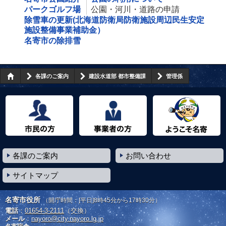
パークゴルフ場
公園・河川・道路の申請
除雪車の更新(北海道防衛局防衛施設周辺民生安定
施設整備事業補助金）
名寄市の除排雪
各課のご案内
建設水道部 都市整備課
管理係
市民の方へ
事業者の方へ
ようこそ名寄市へ
各課のご案内
お問い合わせ
サイトマップ
名寄市役所
（開庁時間：[平日]8時45分から17時30分）
電話
：
01654-3-2111
（交換）
メール
：
nayoro@city.nayoro.lg.jp