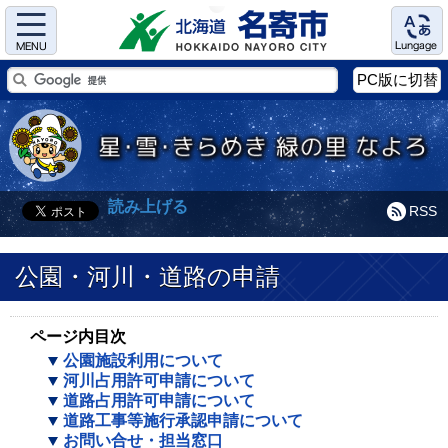
Menu
Language
PC版に切替
読み上げる
RSS
公園・河川・道路の申請
ページ内目次
公園施設利用について
河川占用許可申請について
道路占用許可申請について
道路工事等施行承認申請について
お問い合せ・担当窓口