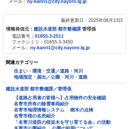
メール：
ny-kanri1@city.nayoro.lg.jp
最終更新日：2025年08月13日
情報発信元：
建設水道部 都市整備課
管理係
電話番号：
01655-3-2511
ファクシミリ：01655-3-3450
メール：
ny-kanri1@city.nayoro.lg.jp
関連カテゴリー
住まい・環境・交通／道路・河川
地域指定・届出／公園・河川・道路
建設水道部 都市整備課／管理係
【道路占用者の皆様へ】占用物件の安全確認
名寄市所有の除雪車両紹介
名寄市地理情報システム
樹木の点検
名寄市桜の名所紹介
「名寄川堤防の桜並木を守り育てる会」の活動
名寄市公園紹介
公園の利用について