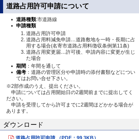
道路占用許可申請について
道路種類
:市道路線
申請種類
道路占用許可申請
道路占用料減免申請…道路敷地を一時・長期に占
用する場合(名寄市道路占用料徴収条例第11条)
道路占用変更届…許可後、申請内容に変更が生じ
た場合
期間
：年間を通して
備考
：道路の管理区分や申請時の添付書類などについ
てはお問い合せ下さい。
※2部作成のうえ、提出ください。
申請については占用開始日の2週間前までに提出してく
ださい。
申請を受理してから許可までに2週間ほどかかる場合が
あります。
ダウンロード
道路占用許可申請 （PDF：99.3KB）