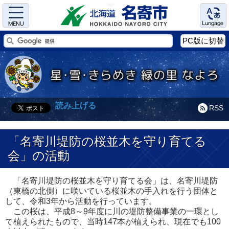
Menu
Language
PC版に切替
読み上げる
RSS
「名寄川堤防の桜並木を守り育てる
会」の活動
「名寄川堤防の桜並木を守り育てる会」は、名寄川堤防
（東橋の北側）に咲いている桜並木の手入れを行う団体と
して、令和3年から活動を行っています。
この桜は、平成8～9年度に川の堤防整備事業の一環とし
て植えられたもので、当時147本が植えられ、現在でも100