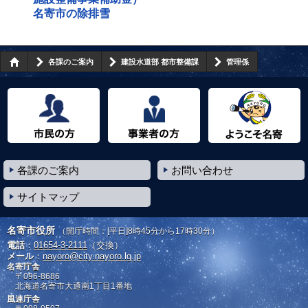
名寄市の除排雪
各課のご案内
建設水道部 都市整備課
管理係
市民の方へ
事業者の方へ
ようこそ名寄市へ
各課のご案内
お問い合わせ
サイトマップ
名寄市役所
（開庁時間：[平日]8時45分から17時30分）
電話
：
01654-3-2111
（交換）
メール
：
nayoro@city.nayoro.lg.jp
名寄庁舎
〒096-8686
北海道名寄市大通南1丁目1番地
風連庁舎