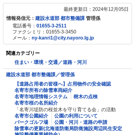
最終更新日：2024年12月05日
情報発信元：
建設水道部 都市整備課
管理係
電話番号：
01655-3-2511
ファクシミリ：01655-3-3450
メール：
ny-kanri1@city.nayoro.lg.jp
関連カテゴリー
住まい・環境・交通／道路・河川
建設水道部 都市整備課／管理係
【道路占用者の皆様へ】占用物件の安全確認
名寄市所有の除雪車両紹介
名寄市地理情報システム
樹木の点検
名寄市桜の名所紹介
「名寄川堤防の桜並木を守り育てる会」の活動
名寄市公園紹介
公園の利用について
パークゴルフ場
公園・河川・道路の申請
除雪車の更新(北海道防衛局防衛施設周辺民生安定
施設整備事業補助金）