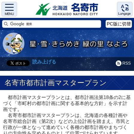
Menu
Language
PC版に切替
読み上げる
RSS
名寄市都市計画マスタープラン
都市計画マスタープランとは、都市計画法第18条の2に基
づく「市町村の都市計画に関する基本的な方針」を示す計
画です。
名寄市都市計画マスタープランは、北海道の各種計画や
名寄市総合計画（第2次）などの上位計画を踏まえ、市民と
行政が一体となって進めていく各種の都市計画やまちづく
りの方向性を定めるものとして位置づけられています。