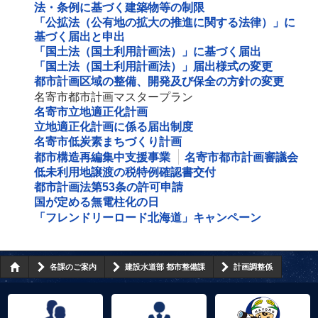
法・条例に基づく建築物等の制限
「公拡法（公有地の拡大の推進に関する法律）」に
基づく届出と申出
「国土法（国土利用計画法）」に基づく届出
「国土法（国土利用計画法）」届出様式の変更
都市計画区域の整備、開発及び保全の方針の変更
名寄市都市計画マスタープラン
名寄市立地適正化計画
立地適正化計画に係る届出制度
名寄市低炭素まちづくり計画
都市構造再編集中支援事業
名寄市都市計画審議会
低未利用地譲渡の税特例確認書交付
都市計画法第53条の許可申請
国が定める無電柱化の日
「フレンドリーロード北海道」キャンペーン
各課のご案内
建設水道部 都市整備課
計画調整係