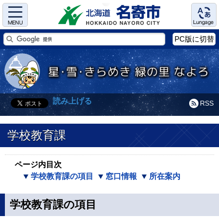
Menu
Language
PC版に切替
読み上げる
RSS
学校教育課
ページ内目次
学校教育課の項目
窓口情報
所在案内
学校教育課の項目