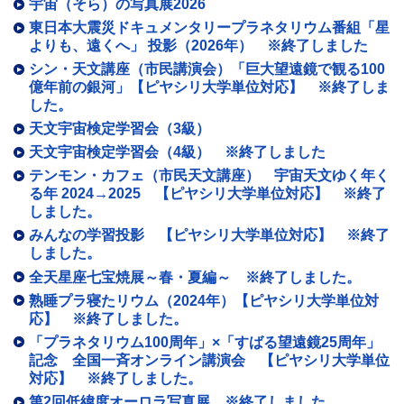
宇宙（そら）の写真展2026
東日本大震災ドキュメンタリープラネタリウム番組「星
よりも、遠くへ」 投影（2026年） ※終了しました
シン・天文講座（市民講演会）「巨大望遠鏡で観る100
億年前の銀河」【ピヤシリ大学単位対応】 ※終了しま
した。
天文宇宙検定学習会（3級）
天文宇宙検定学習会（4級） ※終了しました
テンモン・カフェ（市民天文講座） 宇宙天文ゆく年く
る年 2024→2025 【ピヤシリ大学単位対応】 ※終了
しました。
みんなの学習投影 【ピヤシリ大学単位対応】 ※終了
しました。
全天星座七宝焼展～春・夏編～ ※終了しました。
熟睡プラ寝たリウム（2024年）【ピヤシリ大学単位対
応】 ※終了しました。
「プラネタリウム100周年」×「すばる望遠鏡25周年」
記念 全国一斉オンライン講演会 【ピヤシリ大学単位
対応】 ※終了しました。
第2回低緯度オーロラ写真展 ※終了しました