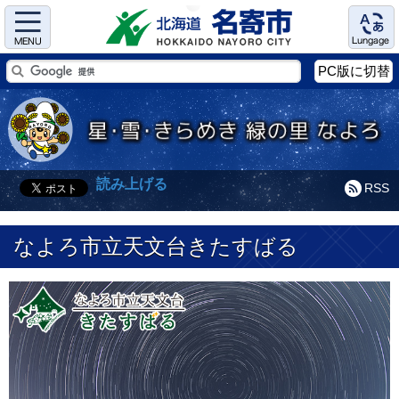
Menu
Language
PC版に切替
読み上げる
RSS
なよろ市立天文台きたすばる