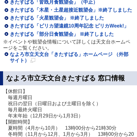
きたすばる「皆既月食観望会」（中止）
きたすばる「木星・土星超接近観望会」※終了しました
きたすばる「火星観望会」 ※終了しました
きたすばる「ピリカ望遠鏡10周年記念 ピリカWeek!」
きたすばる「部分日食観望会」 ※終了しました
※イベントや観望会情報について詳しくは天文台ホームペ
ージをご覧ください。
なよろ市立天文台「きたすばる」ホームページ （外部
サイト）
新
規
なよろ市立天文台きたすばる 窓口情報
ペ
ー
ジ
【休館日】
で
毎週月曜日
開
祝日の翌日（日曜日および土曜日を除く）
き
毎月最終火曜日
ま
年末年始（12月29日から1月3日）
す
【開館時間】
夏時間（4月から10月） 13時00分から21時30分
冬時間（11月から12月、1月から3月） 13時00分から20