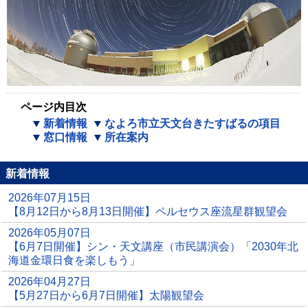
ページ内目次
新着情報
なよろ市立天文台きたすばるの項目
窓口情報
所在案内
新着情報
2026年07月15日
【8月12日から8月13日開催】ペルセウス座流星群観望会
2026年05月07日
【6月7日開催】シン・天文講座（市民講演会）「2030年北
海道金環日食を楽しもう」
2026年04月27日
【5月27日から6月7日開催】太陽観望会