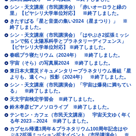
シン・天文講座（市民講演会）「赤いオーロラと緑の
里」【ピヤシリ大学単位対応】 ※終了しました。
きたすばる「星と音楽の集い2024（星まつり）」 ※
終了しました。
シン・天文講座（市民講演会）「はやぶさ2拡張ミッシ
ョンで拓く太陽系科学とプラネタリーディフェンス」
【ピヤシリ大学単位対応】 ※終了しました。
春眠プラ寝たリウム（2024年） ※終了しました。
宇宙（そら）の写真展2024 ※終了しました。
東日本大震災ドキュメンタリープラネタリウム番組「星
よりも、遠くへ」 投影（2024年） ※終了しました。
シン・天文講座（市民講演会）「宇宙は爆発に満ちてい
る」 ※終了しました。
天文宇宙検定学習会 ※終了しました。
鈴木孝彦ピアノソロライブ ※終了しました。
テンモン・カフェ（市民天文講座） 宇宙天文ゆく年く
る年 2023→2024 ※終了しました。
カプセル帰還3周年＆プラネタリウム100周年記念はや
ぶさ2拡張ミッション拡大イベント（市民講演会） ※