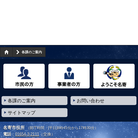
各課のご案内
市民の方へ
事業者の方へ
ようこそ名寄市へ
各課のご案内
お問い合わせ
サイトマップ
名寄市役所
（開庁時間：[平日]8時45分から17時30分）
電話
：
01654-3-2111
（交換）