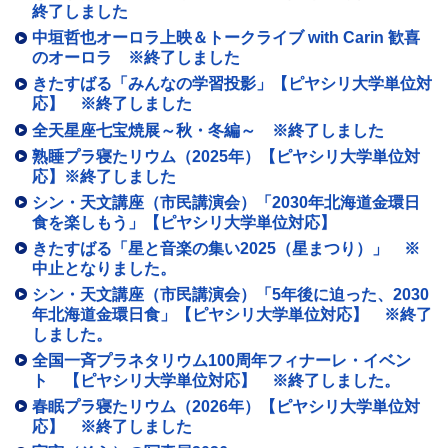
終了しました
中垣哲也オーロラ上映＆トークライブ with Carin 歓喜
のオーロラ ※終了しました
きたすばる「みんなの学習投影」【ピヤシリ大学単位対
応】 ※終了しました
全天星座七宝焼展～秋・冬編～ ※終了しました
熟睡プラ寝たリウム（2025年）【ピヤシリ大学単位対
応】※終了しました
シン・天文講座（市民講演会）「2030年北海道金環日
食を楽しもう」【ピヤシリ大学単位対応】
きたすばる「星と音楽の集い2025（星まつり）」 ※
中止となりました。
シン・天文講座（市民講演会）「5年後に迫った、2030
年北海道金環日食」【ピヤシリ大学単位対応】 ※終了
しました。
全国一斉プラネタリウム100周年フィナーレ・イベン
ト 【ピヤシリ大学単位対応】 ※終了しました。
春眠プラ寝たリウム（2026年）【ピヤシリ大学単位対
応】 ※終了しました