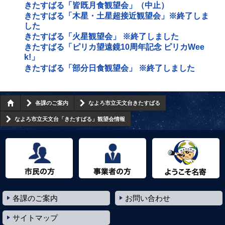
きたすばる「皆既月食観望会」（中止）
きたすばる「木星・土星超接近観望会」※終了しま
した
きたすばる「火星観望会」 ※終了しました
きたすばる「ピリカ望遠鏡10周年記念 ピリカWee
k!」
きたすばる「部分日食観望会」 ※終了しました
各課のご案内
なよろ市立天文台きたすばる
なよろ市立天文台「きたすばる」観望会情報
市民の方へ
事業者の方へ
ようこそ名寄市へ
各課のご案内
お問い合わせ
サイトマップ