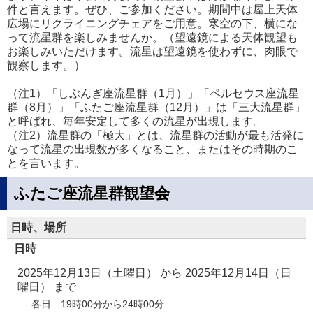
件と言えます。ぜひ、ご参加ください。期間中は屋上天体
広場にリクライニングチェアをご用意。寒空の下、横にな
って流星群を楽しみませんか。（望遠鏡による天体観望も
お楽しみいただけます。流星は望遠鏡を使わずに、肉眼で
観察します。）
（注1）「しぶんぎ座流星群（1月）」「ペルセウス座流星
群（8月）」「ふたご座流星群（12月）」は「三大流星群」
と呼ばれ、毎年安定して多くの流星が出現します。
（注2）流星群の「極大」とは、流星群の活動が最も活発に
なって流星の出現数が多くなること、またはその時期のこ
とを言います。
ふたご座流星群観望会
日時、場所
日時
2025年12月13日（土曜日）
から
2025年12月14日（日
曜日）
まで
各日 19時00分から24時00分