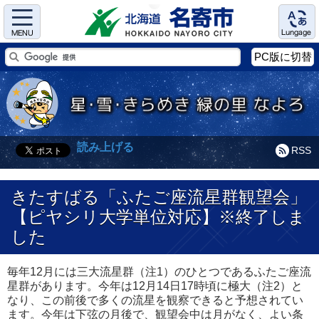
Menu
Language
PC版に切替
読み上げる
RSS
きたすばる「ふたご座流星群観望会」
【ピヤシリ大学単位対応】※終了しま
した
毎年12月には三大流星群（注1）のひとつであるふたご座流
星群があります。今年は12月14日17時頃に極大（注2）と
なり、この前後で多くの流星を観察できると予想されてい
ます。今年は下弦の月後で、観望会中は月がなく、よい条