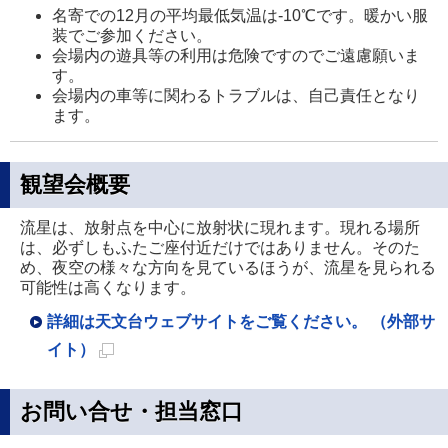
名寄での12月の平均最低気温は-10℃です。暖かい服
装でご参加ください。
会場内の遊具等の利用は危険ですのでご遠慮願いま
す。
会場内の車等に関わるトラブルは、自己責任となり
ます。
観望会概要
流星は、放射点を中心に放射状に現れます。現れる場所
は、必ずしもふたご座付近だけではありません。そのた
め、夜空の様々な方向を見ているほうが、流星を見られる
可能性は高くなります。
詳細は天文台ウェブサイトをご覧ください。 （外部サ
イト）
新
規
お問い合せ・担当窓口
ペ