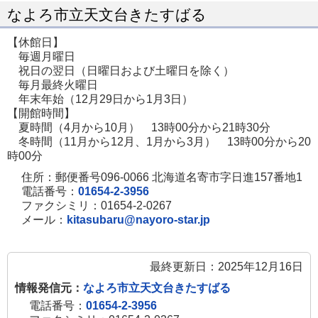
ー
なよろ市立天文台きたすばる
ジ
【休館日】
で
毎週月曜日
開
祝日の翌日（日曜日および土曜日を除く）
毎月最終火曜日
き
年末年始（12月29日から1月3日）
ま
【開館時間】
す
夏時間（4月から10月） 13時00分から21時30分
冬時間（11月から12月、1月から3月） 13時00分から20
時00分
住所：郵便番号096-0066 北海道名寄市字日進157番地1
電話番号：
01654-2-3956
ファクシミリ：01654-2-0267
メール：
kitasubaru@nayoro-star.jp
最終更新日：2025年12月16日
情報発信元：
なよろ市立天文台きたすばる
電話番号：
01654-2-3956