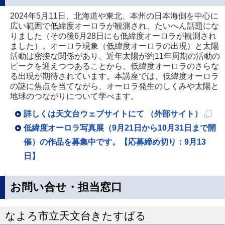
2024年5月11日、北海道や東北、本州の日本海側を中心に
広い範囲で低緯度オーロラが観測され、たいへん話題にな
りました（その後6月28日にも低緯度オーロラが観測され
ました）。オーロラ現象（低緯度オーロラの出現）と太陽
活動は密接な関係があり、近年太陽が約11年周期の活動の
ピークを迎えつつあることから、低緯度オーロラのさらな
る出現が期待されています。本講座では、低緯度オーロラ
の謎に焦点を当てながら、オーロラ発生のしくみや太陽と
地球のつながりについて学べます。
詳しくは天文台ウェブサイトにて （外部サイト）
新
低緯度オーロラ写真展（9月21日から10月31日まで開
規
催）の作品を募集中です。【応募締め切り：9月13
ペ
日】
ー
ジ
お問い合せ・担当窓口
で
開
なよろ市立天文台きたすばる
き