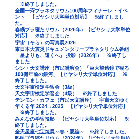
※終了しました。
全国一斉プラネタリウム100周年フィナーレ・イベ
ント 【ピヤシリ大学単位対応】 ※終了しまし
た。
春眠プラ寝たリウム（2026年）【ピヤシリ大学単位
対応】 ※終了しました
宇宙（そら）の写真展2026
東日本大震災ドキュメンタリープラネタリウム番組
「星よりも、遠くへ」 投影（2026年） ※終了し
ました
シン・天文講座（市民講演会）「巨大望遠鏡で観る
100億年前の銀河」【ピヤシリ大学単位対応】 ※
終了しました。
天文宇宙検定学習会（3級）
天文宇宙検定学習会（4級） ※終了しました
テンモン・カフェ（市民天文講座） 宇宙天文ゆく
年くる年 2024→2025 【ピヤシリ大学単位対応】
※終了しました。
みんなの学習投影 【ピヤシリ大学単位対応】 ※
終了しました。
全天星座七宝焼展～春・夏編～ ※終了しました。
熟睡プラ寝たリウム（2024年）【ピヤシリ大学単位