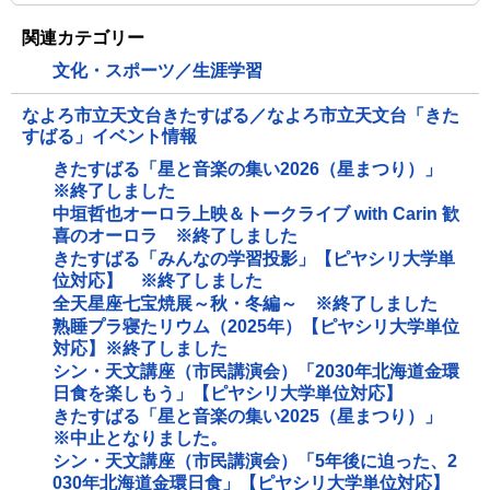
関連カテゴリー
文化・スポーツ／生涯学習
なよろ市立天文台きたすばる／なよろ市立天文台「きた
すばる」イベント情報
きたすばる「星と音楽の集い2026（星まつり）」
※終了しました
中垣哲也オーロラ上映＆トークライブ with Carin 歓
喜のオーロラ ※終了しました
きたすばる「みんなの学習投影」【ピヤシリ大学単
位対応】 ※終了しました
全天星座七宝焼展～秋・冬編～ ※終了しました
熟睡プラ寝たリウム（2025年）【ピヤシリ大学単位
対応】※終了しました
シン・天文講座（市民講演会）「2030年北海道金環
日食を楽しもう」【ピヤシリ大学単位対応】
きたすばる「星と音楽の集い2025（星まつり）」
※中止となりました。
シン・天文講座（市民講演会）「5年後に迫った、2
030年北海道金環日食」【ピヤシリ大学単位対応】