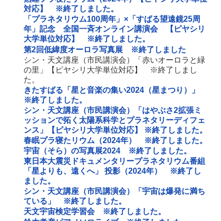
対応】 ※終了しました。
「プラネタリウム100周年」×「すばる望遠鏡25周
年」記念 全国一斉オンライン講演会 【ピヤシリ
大学単位対応】 ※終了しました。
第2回低緯度オーロラ写真展 ※終了しました
シン・天文講座（市民講演会）「赤いオーロラと緑
の里」【ピヤシリ大学単位対応】 ※終了しまし
た。
きたすばる「星と音楽の集い2024（星まつり）」
※終了しました。
シン・天文講座（市民講演会）「はやぶさ2拡張ミ
ッションで拓く太陽系科学とプラネタリーディフェ
ンス」【ピヤシリ大学単位対応】 ※終了しました。
春眠プラ寝たリウム（2024年） ※終了しました。
宇宙（そら）の写真展2024 ※終了しました。
東日本大震災ドキュメンタリープラネタリウム番組
「星よりも、遠くへ」 投影（2024年） ※終了し
ました。
シン・天文講座（市民講演会）「宇宙は爆発に満ち
ている」 ※終了しました。
天文宇宙検定学習会 ※終了しました。