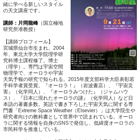
緒に学べる新しいスタイル
の天文講座です。
講師：片岡龍峰
（国立極地
研究所准教授）
【講師プロフィール】
宮城県仙台市生まれ。2004
年、東北大学大学院理学研
究科博士課程修了。博士
（理学）。専門は宇宙空間
物理学で、オーロラや宇宙
天気予報の研究で知られる。2015年度文部科学大臣表彰若
手科学者賞受賞。『オーロラ！』（岩波書店）、『宇宙災
害』（化学同人）、『オーロラみつけた』（ジャムハウ
ス）、『日本に現れたオーロラの謎』（化学同人）など日
本語の著書多数。英語で書き下ろした宇宙天気に関する専
門書「Extreme Space Weather（Elsevier）」は大学院生や
研究者向けの教科書として世界中で読まれている。オーロ
ラに関する情報を自身のSNSで発信し、低緯度オーロラの
市民科学を推進している。