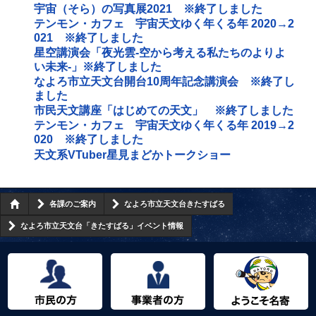
宇宙（そら）の写真展2021 ※終了しました
テンモン・カフェ 宇宙天文ゆく年くる年 2020→2
021 ※終了しました
星空講演会「夜光雲‐空から考える私たちのよりよ
い未来‐」※終了しました
なよろ市立天文台開台10周年記念講演会 ※終了し
ました
市民天文講座「はじめての天文」 ※終了しました
テンモン・カフェ 宇宙天文ゆく年くる年 2019→2
020 ※終了しました
天文系VTuber星見まどかトークショー
各課のご案内
なよろ市立天文台きたすばる
なよろ市立天文台「きたすばる」イベント情報