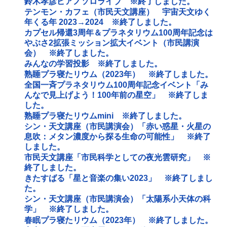
鈴木孝彦ピアノソロライブ ※終了しました。
テンモン・カフェ（市民天文講座） 宇宙天文ゆく
年くる年 2023→2024 ※終了しました。
カプセル帰還3周年＆プラネタリウム100周年記念は
やぶさ2拡張ミッション拡大イベント（市民講演
会） ※終了しました。
みんなの学習投影 ※終了しました。
熟睡プラ寝たリウム（2023年） ※終了しました。
全国一斉プラネタリウム100周年記念イベント「み
んなで見上げよう！100年前の星空」 ※終了しま
した。
熟睡プラ寝たリウムmini ※終了しました。
シン・天文講座（市民講演会）「赤い惑星・火星の
息吹：メタン濃度から探る生命の可能性」 ※終了
しました。
市民天文講座「市民科学としての夜光雲研究」 ※
終了しました。
きたすばる「星と音楽の集い2023」 ※終了しまし
た。
シン・天文講座（市民講演会）「太陽系小天体の科
学」 ※終了しました。
春眠プラ寝たリウム（2023年） ※終了しました。