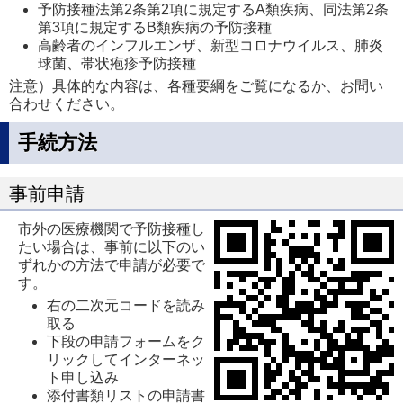
予防接種法第2条第2項に規定するA類疾病、同法第2条
第3項に規定するB類疾病の予防接種
高齢者のインフルエンザ、新型コロナウイルス、肺炎
球菌、帯状疱疹予防接種
注意）具体的な内容は、各種要綱をご覧になるか、お問い
合わせください。
手続方法
事前申請
市外の医療機関で予防接種し
たい場合は、事前に以下のい
ずれかの方法で申請が必要で
す。
右の二次元コードを読み
取る
下段の申請フォームをク
リックしてインターネッ
ト申し込み
添付書類リストの申請書