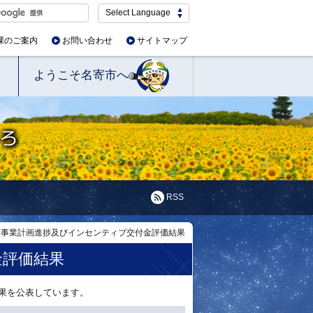
Select Language
課のご案内
お問い合わせ
サイトマップ
ようこそ名寄市へ
RSS
険事業計画進捗及びインセンティブ交付金評価結果
金評価結果
果を公表しています。