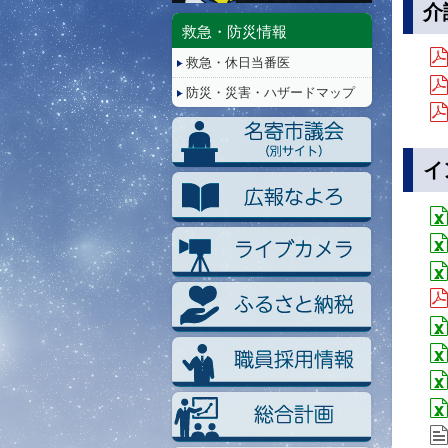
停
介
止/
救急・防災情報
再
救急・休日当番医
生
防災・災害・ハザードマップ
イ