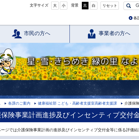
文字サイズ
背景
大
小
黒
白
リセット
各
市民の方へ
事業者の方へ
星・雪・きらめき 緑の里 なよろ
ム
各課のご案内
健康福祉部 こども・高齢者支援室高齢者支援課
介護保
護保険事業計画進捗及びインセンティブ交付
ージでは介護保険事業計画の進捗及びインセンティブ交付金等に係る評価結