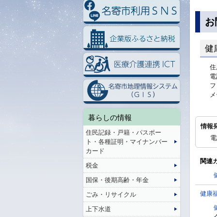
お
健
住
電
フ
メ
暮らしの情報
情報
住民記録・戸籍・パスポー
電
ト・各種証明・マイナンバー
カード
関連
税金
国保・後期高齢・年金
健康
ごみ・リサイクル
上下水道