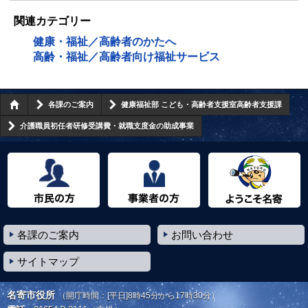
関連カテゴリー
健康・福祉／高齢者のかたへ
高齢・福祉／高齢者向け福祉サービス
各課のご案内
健康福祉部 こども・高齢者支援室高齢者支援課
介護職員初任者研修受講費・就職支度金の助成事業
市民の方へ
事業者の方へ
ようこそ名寄市へ
各課のご案内
お問い合わせ
サイトマップ
名寄市役所
（開庁時間：[平日]8時45分から17時30分）