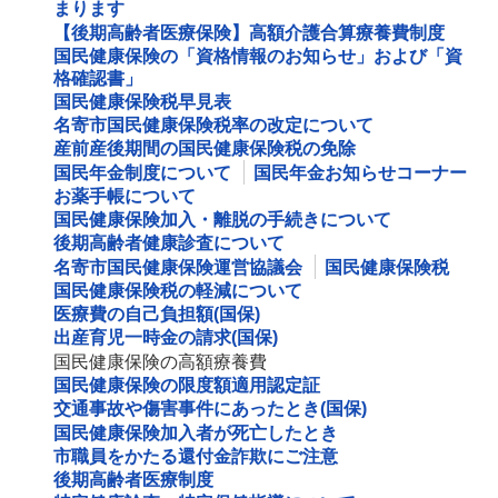
まります
【後期高齢者医療保険】高額介護合算療養費制度
国民健康保険の「資格情報のお知らせ」および「資
格確認書」
国民健康保険税早見表
名寄市国民健康保険税率の改定について
産前産後期間の国民健康保険税の免除
国民年金制度について
国民年金お知らせコーナー
お薬手帳について
国民健康保険加入・離脱の手続きについて
後期高齢者健康診査について
名寄市国民健康保険運営協議会
国民健康保険税
国民健康保険税の軽減について
医療費の自己負担額(国保)
出産育児一時金の請求(国保)
国民健康保険の高額療養費
国民健康保険の限度額適用認定証
交通事故や傷害事件にあったとき(国保)
国民健康保険加入者が死亡したとき
市職員をかたる還付金詐欺にご注意
後期高齢者医療制度