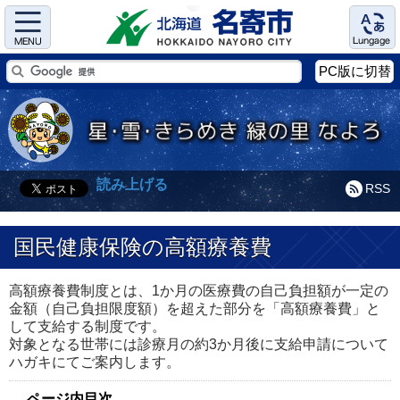
Menu
Language
PC版に切替
読み上げる
RSS
国民健康保険の高額療養費
高額療養費制度とは、1か月の医療費の自己負担額が一定の
金額（自己負担限度額）を超えた部分を「高額療養費」と
して支給する制度です。
対象となる世帯には診療月の約3か月後に支給申請について
ハガキにてご案内します。
ページ内目次