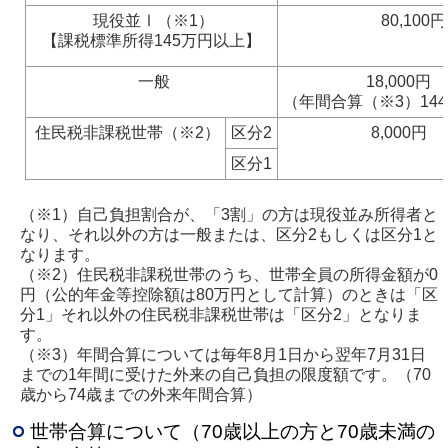
現役並Ⅰ（※1）
80,100
【課税標準所得145万円以上】
一般
18,000円
（年間合算（※3）144,
住民税非課税世帯（※2）
区分2
8,000円
区分1
（※1）自己負担割合が、「3割」の方は現役並み所得者と
なり、それ以外の方は一般または、区分2もしくは区分1と
なります。
（※2）住民税非課税世帯のうち、世帯全員の所得金額が0
円（公的年金等控除額は80万円として計算）のときは「区
分1」それ以外の住民税非課税世帯は「区分2」となりま
す。
（※3）年間合算については毎年8月1日から翌年7月31日
までの1年間に受けた外来の自己負担の限度額です。（70
歳から74歳までの外来年間合算）
世帯合算について（70歳以上の方と70歳未満の