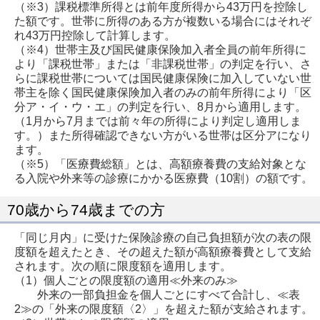
（※3）課税標準所得とは前年度所得から43万円を控除し
た額です。世帯に所得のある方が複数いる場合にはそれぞ
れ43万円控除して計算します。
（※4）世帯主及び国民健康保険加入者全員の前年所得に
より「課税世帯」または「非課税世帯」の判定を行い、さ
らに課税世帯については国民健康保険に加入していない世
帯主を除く国民健康保険加入者のみの前年所得により「区
分ア・イ・ウ・エ」の判定を行い、8月から適用します。
（1月から7月までは前々年の所得により判定し適用しま
す。）また所得確認できない方がいる世帯は区分アになり
ます。
（※5）「医療費総額」とは、高額療養費の支給対象とな
る入院や外来等の診療にかかる医療費（10割）の額です。
70歳から74歳までの方
「同じ月内」に受けた保険診療の自己負担額が次の表の限
度額を超えたとき、その超えた額が高額療養費として支給
されます。次の順に限度額を適用します。
（1）個人ごとの限度額の適用≪外来のみ≫
外来の一部負担金を個人ごとにすべて合計し、≪表
2≫の「外来の限度額〈2〉」を超えた額が支給されます。