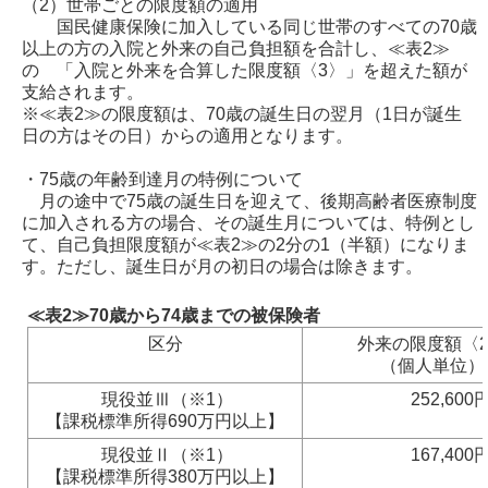
（2）世帯ごとの限度額の適用
国民健康保険に加入している同じ世帯のすべての70歳
以上の方の入院と外来の自己負担額を合計し、≪表2≫
の 「入院と外来を合算した限度額〈3〉」を超えた額が
支給されます。
※≪表2≫の限度額は、70歳の誕生日の翌月（1日が誕生
日の方はその日）からの適用となります。
・75歳の年齢到達月の特例について
月の途中で75歳の誕生日を迎えて、後期高齢者医療制度
に加入される方の場合、その誕生月については、特例とし
て、自己負担限度額が≪表2≫の2分の1（半額）になりま
す。ただし、誕生日が月の初日の場合は除きます。
≪表2≫70歳から74歳までの被保険者
区分
外来の限度額〈
（個人単位）
現役並Ⅲ（※1）
252,600
【課税標準所得690万円以上】
現役並Ⅱ（※1）
167,400
【課税標準所得380万円以上】