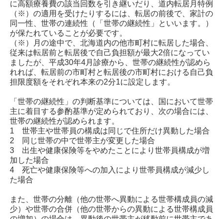
に高額療養費の該当回数を引き継いだり、道内転居月特例
（※）の適用を受けたりするには、転居の前後で、家計の
同一性、世帯の連続性（「世帯の継続性」といいます。）
が保たれていることが必要です。
（※）月の途中で、北海道内の他市町村に転居した場合、
従来は転居前と転居後で自己負担額が最大2倍になってい
ましたが、平成30年4月診療から、世帯の継続性が認めら
れれば、転居前の市町村と転居後の市町村における自己負
担限度額をそれぞれ本来の2分1に設定します。
「世帯の継続性」の判断基準については、国において世帯
主に着目する参酌基準が定められており、次の場合には、
世帯の継続性が認められます。
1 世帯主や世帯員の構成は同じで住所だけ異動した場合
2 同じ世帯の中で世帯主が変更した場合
3 出生や健康保険等をやめたことにより世帯員構成が増
加した場合
4 死亡や健康保険等への加入により世帯員構成が減少し
た場合
また、世帯の分離（他の世帯へ異動による世帯構成員の減
少）や世帯の合併（他の世帯からの異動による世帯構成員
の増加）の場合は、異動後の世帯主が移動前に世帯主であ