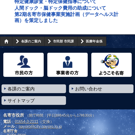
特定健康診査・特定保健指導について
人間ドック・脳ドック費用の助成について
第2期名寄市保健事業実施計画（データヘルス計
画）を策定しました
各課のご案内
市民部 市民課
医療年金係
市民の方へ
事業者の方へ
ようこそ名寄市へ
各課のご案内
お問い合わせ
サイトマップ
名寄市役所
（開庁時間：[平日]8時45分から17時30分）
電話
：
01654-3-2111
（交換）
メール
：
nayoro@city.nayoro.lg.jp
名寄庁舎