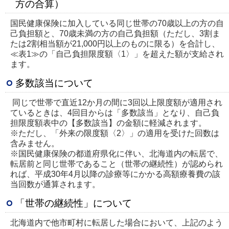
方の合算）
国民健康保険に加入している同じ世帯の70歳以上の方の自
己負担額と、70歳未満の方の自己負担額（ただし、3割ま
たは2割相当額が21,000円以上のものに限る）を合計し、
≪表1≫の「自己負担限度額〈1〉」を超えた額が支給され
ます。
多数該当について
同じで世帯で直近12か月の間に3回以上限度額が適用され
ているときは、4回目からは「多数該当」となり、自己負
担限度額表中の【多数該当】の金額に軽減されます。
※ただし、「外来の限度額〈2〉」の適用を受けた回数は
含みません。
※国民健康保険の都道府県化に伴い、北海道内の転居で、
転居前と同じ世帯であること（世帯の継続性）が認められ
れば、平成30年4月以降の診療等にかかる高額療養費の該
当回数が通算されます。
「世帯の継続性」について
北海道内で他市町村に転居した場合において、上記のよう