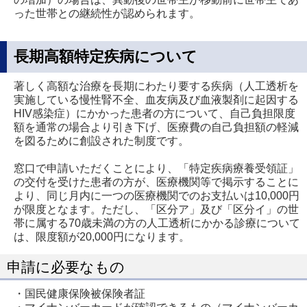
った世帯との継続性が認められます。
長期高額特定疾病について
著しく高額な治療を長期にわたり要する疾病（人工透析を
実施している慢性腎不全、血友病及び血液製剤に起因する
HIV感染症）にかかった患者の方について、自己負担限度
額を通常の場合より引き下げ、医療費の自己負担額の軽減
を図るために創設された制度です。
窓口で申請いただくことにより、「特定疾病療養受領証」
の交付を受けた患者の方が、医療機関等で掲示することに
より、同じ月内に一つの医療機関でのお支払いは10,000円
が限度となます。ただし、「区分ア」及び「区分イ」の世
帯に属する70歳未満の方の人工透析にかかる診療について
は、限度額が20,000円になります。
申請に必要なもの
・国民健康保険被保険者証