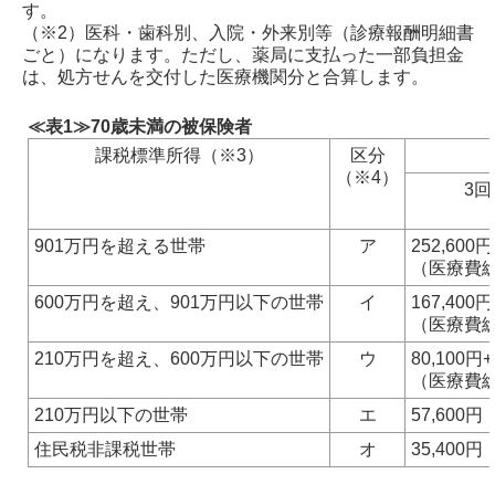
す。
（※2）医科・歯科別、入院・外来別等（診療報酬明細書
ごと）になります。ただし、薬局に支払った一部負担金
は、処方せんを交付した医療機関分と合算します。
≪表1≫70歳未満の被保険者
課税標準所得（※3）
区分
（※4）
3
901万円を超える世帯
ア
252,600円
（医療費総額
600万円を超え、901万円以下の世帯
イ
167,400円
（医療費総額
210万円を超え、600万円以下の世帯
ウ
80,100円+
（医療費総額
210万円以下の世帯
エ
57,600円
住民税非課税世帯
オ
35,400円