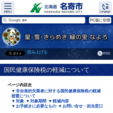
Menu
Language
PC版に切替
読み上げる
RSS
国民健康保険税の軽減について
ページ内目次
非自発的失業者に対する国民健康保険税の軽減
措置について
対象
対象期間
軽減内容
お手続きに必要なもの
お問い合せ・担当窓口