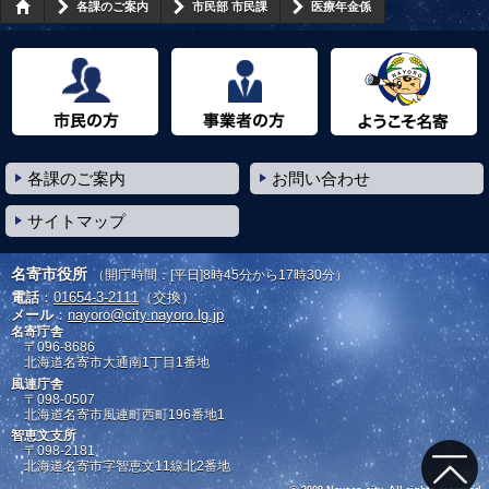
各課のご案内
市民部 市民課
医療年金係
市民の方へ
事業者の方へ
ようこそ名寄市へ
各課のご案内
お問い合わせ
サイトマップ
名寄市役所
（開庁時間：[平日]8時45分から17時30分）
電話
：
01654-3-2111
（交換）
メール
：
nayoro@city.nayoro.lg.jp
名寄庁舎
〒096-8686
北海道名寄市大通南1丁目1番地
風連庁舎
〒098-0507
北海道名寄市風連町西町196番地1
智恵文支所
〒098-2181
北海道名寄市字智恵文11線北2番地