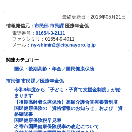
最終更新日：2013年05月21日
情報発信元：
市民部 市民課
医療年金係
電話番号：
01654-3-2111
ファクシミリ：01654-9-4011
メール：
ny-shimin2@city.nayoro.lg.jp
関連カテゴリー
国保・後期高齢・年金／国民健康保険
市民部 市民課／医療年金係
令和8年度から「子ども・子育て支援金制度」が始
まります
【後期高齢者医療保険】高額介護合算療養費制度
国民健康保険の「資格情報のお知らせ」および「資
格確認書」
国民健康保険税早見表
名寄市国民健康保険税率の改定について