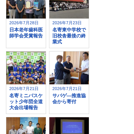
2026年7月28日
2026年7月23日
日本老年歯科医
名寄東中学校で
師学会受賞報告
旧校舎最後の終
業式
2026年7月21日
2026年7月21日
名寄ミニバスケ
サバゲ—推進協
ット少年団全道
会から寄付
大会出場報告