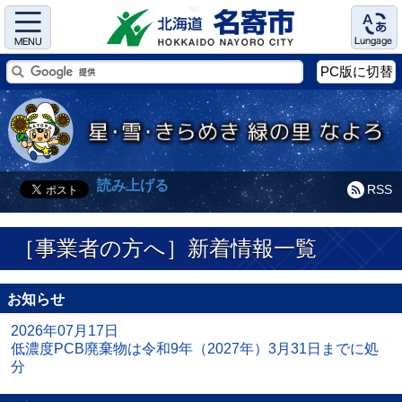
Menu
Language
PC版に切替
読み上げる
RSS
［事業者の方へ］新着情報一覧
お知らせ
2026年07月17日
低濃度PCB廃棄物は令和9年（2027年）3月31日までに処
分