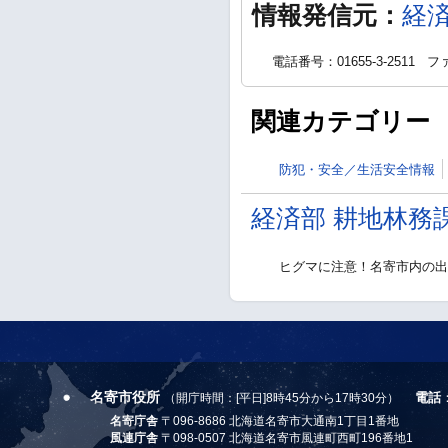
情報発信元：
経
電話番号：01655-3-2511
ファ
関連カテゴリー
防犯・安全／生活安全情報
経済部 耕地林務
ヒグマに注意！名寄市内の出
名寄市役所
電話
（開庁時間：[平日]8時45分から17時30分）
名寄庁舎
〒096-8686 北海道名寄市大通南1丁目1番地
風連庁舎
〒098-0507 北海道名寄市風連町西町196番地1