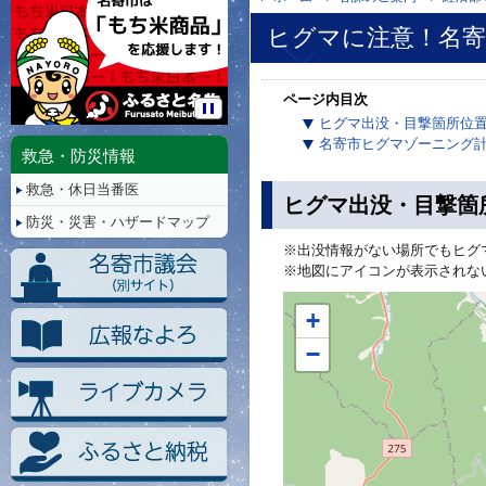
ヒグマに注意！名寄
ページ内目次
ヒグマ出没・目撃箇所位
停
名寄市ヒグマゾーニング
止/
救急・防災情報
再
救急・休日当番医
生
ヒグマ出没・目撃箇
防災・災害・ハザードマップ
※出没情報がない場所でもヒグ
※地図にアイコンが表示されな
+
−