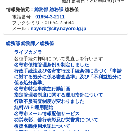
最終更新日：2026年06月05日
情報発信元：
総務部 総務課
総務係
電話番号：
01654-3-2111
ファクシミリ：01654-2-5644
メール：
nayoro@city.nayoro.lg.jp
総務部 総務課／総務係
ライブカメラ
各種手続の押印について見直しを行います
名寄市債権管理条例を制定しました
行政手続法及び名寄市行政手続条例に基づく「申請
に対する処分に係る審査基準」及び「不利益処分に
係る処分基準」
名寄市特定事業主行動計画
指定管理者制度に関する運用指針について
行政不服審査制度が変わりました
無料Wi‐Fi運用開始
名寄市メール情報配信サービス
功労表彰、善行表彰及び栄誉賞について
後援名義使用承認について