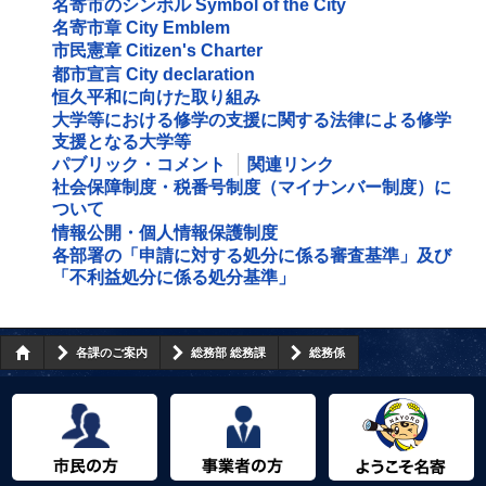
名寄市のシンボル Symbol of the City
名寄市章 City Emblem
市民憲章 Citizen's Charter
都市宣言 City declaration
恒久平和に向けた取り組み
大学等における修学の支援に関する法律による修学
支援となる大学等
パブリック・コメント
関連リンク
社会保障制度・税番号制度（マイナンバー制度）に
ついて
情報公開・個人情報保護制度
各部署の「申請に対する処分に係る審査基準」及び
「不利益処分に係る処分基準」
各課のご案内
総務部 総務課
総務係