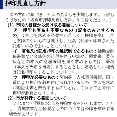
押印見直し方針
次の方針に基づき、押印の見直しを実施します。（詳し
くは添付の「名寄市押印見直し方針」をご覧ください。）
（1）市民の皆様から受け取る書面について
ア 押印も署名も不要なもの（記名のみとするも
の）：
押印を求める必要性が乏しく、押印を廃止して
も支障のないものは廃止し、記名（代筆や印刷された
記名）のみでよいことになります。
イ 署名又は記名押印の選択制であるもの：
補助金関
係書類など金銭等の給付を伴う申請や、同意書、委任
状などの本人の意思確認を強く求めるものは、署名
（本人が氏名を自署）することとし、署名しない場合
は記名押印をすることになります。
ウ 押印が必要なもの：
契約書、入札関係書類、国・
道により押印が義務付けられているもの、実印を求め
印鑑証明書と照合するものなどは、これまでと同様に
押印が必要となります。
（2）市が発行する書面について
これまでと同様に公印を押印するものとします。ただ
し、通知文書など軽易なものについては公印を省略する
場合があります。