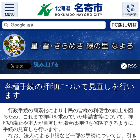
Menu
Language
PC版に切替
読み上げる
RSS
各種手続の押印について見直しを行い
ます
行政手続の簡素化により市民の皆様の利便性の向上を図
るため、これまで押印を求めていた申請書等について、押
印の廃止や本人が自署した場合は押印を省略できるように
手続の見直しを行います。
なお、法人による申請など一部の手続については、引き